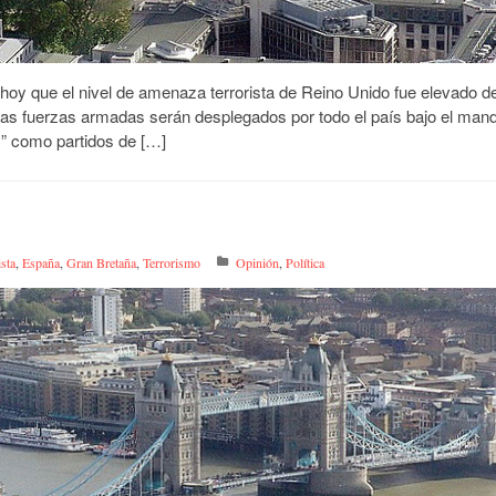
hoy que el nivel de amenaza terrorista de Reino Unido fue elevado d
e las fuerzas armadas serán desplegados por todo el país bajo el man
s” como partidos de […]
ista
,
España
,
Gran Bretaña
,
Terrorismo
Opinión
,
Política