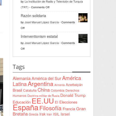
by
La Institución de Radio y Televisión de Turquía
on
(TRT)
-
Comments Off
Türkiye
Razón solidaria
da
by
José Manuel López García
-
Comments
la
on
Off
bienvenida
Razón
a
Interventionism estatal
solidaria
la
by
José Manuel López García
-
Comments
Declaración
on
Off
de
Interventionism
Yeda
estatal
firmada
Tags
en
Sudán
América
Alemania
América del Sur
Argentina
Latina
Azerbaiyán
Armenia
China
Brasil
Cataluña
Colombia
Derechos
Donald Trump
Humanos
Doctrina militar de Rusia
EE.UU
Educación
Elecciones
EI
España
Filosofía
Gran
Francia
Bretaña
Irak
ISIL
Israel
Grecia
Iran