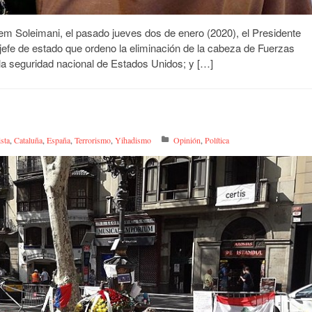
asem Soleimani, el pasado jueves dos de enero (2020), el Presidente
 jefe de estado que ordeno la eliminación de la cabeza de Fuerzas
la seguridad nacional de Estados Unidos; y […]
ista
,
Cataluña
,
España
,
Terrorismo
,
Yihadismo
Opinión
,
Política