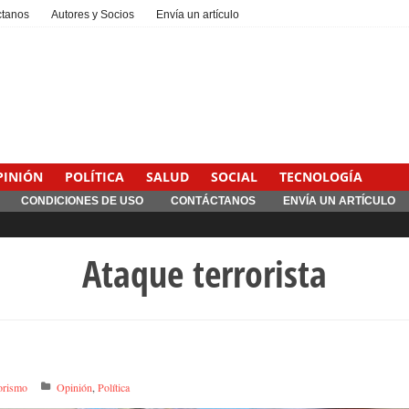
ctanos
Autores y Socios
Envía un artículo
PINIÓN
POLÍTICA
SALUD
SOCIAL
TECNOLOGÍA
CONDICIONES DE USO
CONTÁCTANOS
ENVÍA UN ARTÍCULO
Ataque terrorista
orismo
Opinión
,
Política