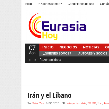
Inicio
¿Quiénes somos?
Condiciones de uso
Contá
07
INICIO
NEGOCIOS
NOTICIAS
O
Ago
¿QUIÉNES SOMOS?
AUTORES Y SOCIOS
‹
›
Interventionism estatal
Irán y el Líbano
Por
Peter Tase
| 01/12/2020
Ataque terrorista
,
EE.UU
,
Iran
,
Terr