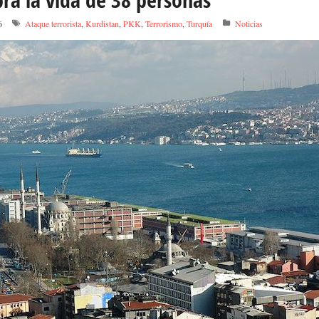
6
Ataque terrorista
,
Kurdistan
,
PKK
,
Terrorismo
,
Turquía
Noticias