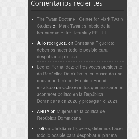
Comentarios recientes
The Twain Doctrine - Center for Mark Twain
Studies
on
Mark Twain: símbolo de la
hermandad entre Ucrania y EE. UU.
Julio rodriguez.
on
Christiana Figueres;
debemos hacer todo lo posible para
despoblar el planeta
Leonel Fernández: el tres veces presidente
de República Dominicana, en busca de una
nuevaoportunidad. El quinto Round. -
elPais.do
on
Ocho eventos que marcaron el
acontecer político en la República
Dominicana en 2020 y presagian el 2021
ANITA
on
Mujeres en la política de
República Dominicana
Toti
on
Christiana Figueres; debemos hacer
todo lo posible para despoblar el planeta