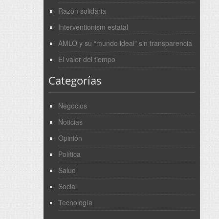
Razón solidaria
Interventionism estatal
AMLO y su “mundo ideal” sin transparencia
El valor del tiempo
Categorías
Negocios
Noticias
Opinión
Política
Salud
Social
Tecnología