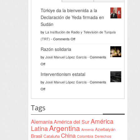
Türkiye da la bienvenida a la
Declaración de Yeda firmada en
Sudán
by
La Institución de Radio y Televisión de Turquía
on
(TRT)
-
Comments Off
Türkiye
Razón solidaria
da
by
José Manuel López García
-
Comments
la
on
Off
bienvenida
Razón
a
Interventionism estatal
solidaria
la
by
José Manuel López García
-
Comments
Declaración
on
Off
de
Interventionism
Yeda
estatal
Tags
firmada
en
América
Alemania
América del Sur
Sudán
Argentina
Latina
Azerbaiyán
Armenia
China
Brasil
Cataluña
Colombia
Derechos