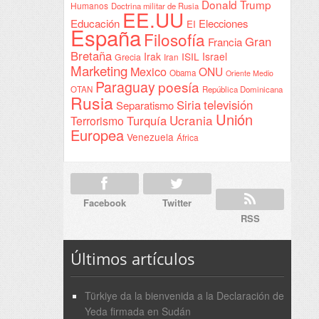
Donald Trump
Humanos
Doctrina militar de Rusia
EE.UU
Educación
Elecciones
EI
España
Filosofía
Gran
Francia
Bretaña
Irak
ISIL
Israel
Grecia
Iran
Marketing
Mexico
ONU
Obama
Oriente Medio
Paraguay
poesía
OTAN
República Dominicana
Rusia
Siria
televisión
Separatismo
Unión
Ucrania
Turquía
Terrorismo
Europea
Venezuela
África
Facebook
Twitter
RSS
Últimos artículos
Türkiye da la bienvenida a la Declaración de
Yeda firmada en Sudán