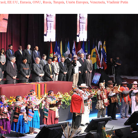
asil
,
EE.UU
,
Eurasia
,
ONU
,
Rusia
,
Turquía
,
Unión Europea
,
Venezuela
,
Vladimir Putin