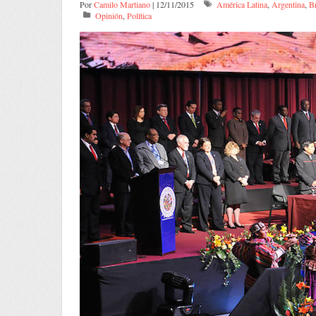
Por
Camilo Martiano
| 12/11/2015
América Latina
,
Argentina
,
Br
Opinión
,
Política