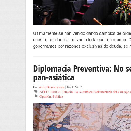
Últimamente se han venido dando cambios de orden 
nuestro continente; no van a fortalecer en mucho.
gobernantes por razones exclusivas de deuda, se h
Diplomacia Preventiva: No ser
pan-asiática
Por
Anis Bajrektarevic
| 02/11/2015
APEC
,
BRICS
,
Eurasia
,
La Asamblea Parlamentaria del Consejo 
Opinión
,
Política