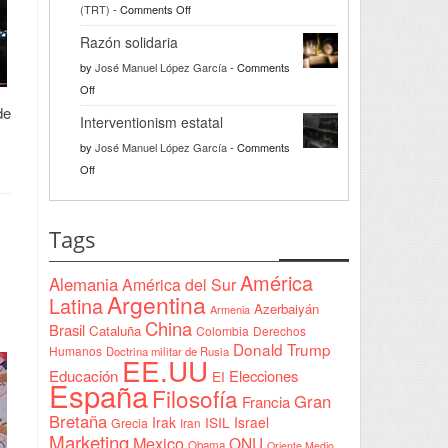
on
(TRT)
-
Comments Off
Türkiye
Razón solidaria
da
by
José Manuel López García
-
Comments
la
on
Off
bienvenida
Razón
de
a
Interventionism estatal
solidaria
la
by
José Manuel López García
-
Comments
Declaración
on
Off
de
Interventionism
Yeda
estatal
firmada
Tags
en
Sudán
América
Alemania
América del Sur
Argentina
Latina
Azerbaiyán
Armenia
China
Brasil
Cataluña
Colombia
Derechos
Donald Trump
Humanos
Doctrina militar de Rusia
EE.UU
Educación
Elecciones
EI
España
Filosofía
Gran
Francia
Bretaña
Irak
ISIL
Israel
Grecia
Iran
Marketing
Mexico
ONU
Obama
Oriente Medio