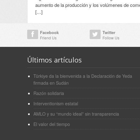
aumento de la producción y los volúmenes de come
[…]
Facebook
Twitter
Friend Us
Follow Us
Últimos artículos
Türkiye da la bienvenida a la Declaración de Yeda
firmada en Sudán
Razón solidaria
Interventionism estatal
AMLO y su “mundo ideal” sin transparencia
El valor del tiempo