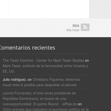
RSS
Site Feed
Comentarios recientes
The Twain Doctrine - Center for Mark Twain Studies
on
Mark Twain: símbolo de la hermandad entre Ucrania y
EE. UU.
Julio rodriguez.
on
Christiana Figueres; debemos
hacer todo lo posible para despoblar el planeta
Leonel Fernández: el tres veces presidente de
República Dominicana, en busca de una
nuevaoportunidad. El quinto Round. - elPais.do
on
Ocho eventos que marcaron el acontecer político en la