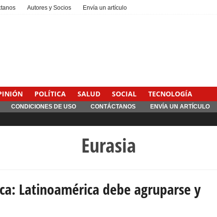
ctanos
Autores y Socios
Envía un artículo
PINIÓN
POLÍTICA
SALUD
SOCIAL
TECNOLOGÍA
CONDICIONES DE USO
CONTÁCTANOS
ENVÍA UN ARTÍCULO
Interventionism estatal
Eurasia
ica: Latinoamérica debe agruparse y