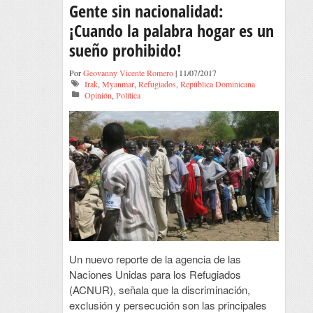
Gente sin nacionalidad:
¡Cuando la palabra hogar es un
sueño prohibido!
Por
Geovanny Vicente Romero
| 11/07/2017
Irak
,
Myanmar
,
Refugiados
,
República Dominicana
Opinión
,
Política
Un nuevo reporte de la agencia de las
Naciones Unidas para los Refugiados
(ACNUR), señala que la discriminación,
exclusión y persecución son las principales