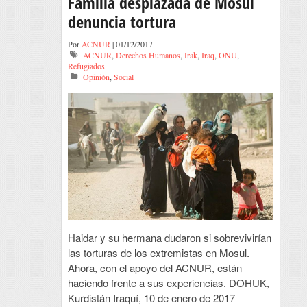
Familia desplazada de Mosul
denuncia tortura
Por
ACNUR
| 01/12/2017
ACNUR
,
Derechos Humanos
,
Irak
,
Iraq
,
ONU
,
Refugiados
Opinión
,
Social
Haidar y su hermana dudaron si sobrevivirían
las torturas de los extremistas en Mosul.
Ahora, con el apoyo del ACNUR, están
haciendo frente a sus experiencias. DOHUK,
Kurdistán Iraquí, 10 de enero de 2017