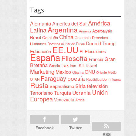
Yeda
estatal
Tags
firmada
en
América
Alemania
América del Sur
Sudán
Argentina
Latina
Azerbaiyán
Armenia
China
Brasil
Cataluña
Colombia
Derechos
Donald Trump
Humanos
Doctrina militar de Rusia
EE.UU
Educación
Elecciones
EI
España
Filosofía
Gran
Francia
Bretaña
Irak
ISIL
Israel
Grecia
Iran
Marketing
Mexico
ONU
Obama
Oriente Medio
Paraguay
poesía
OTAN
República Dominicana
Rusia
Siria
televisión
Separatismo
Unión
Ucrania
Turquía
Terrorismo
Europea
Venezuela
África
Facebook
Twitter
RSS