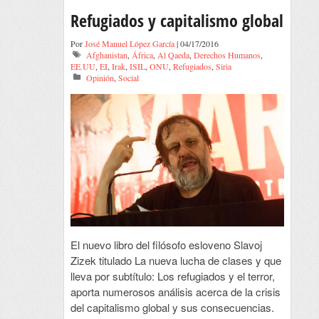
Refugiados y capitalismo global
Por
José Manuel López García
| 04/17/2016
Afghanistan
,
África
,
Al Qaeda
,
Derechos Humanos
,
EE.UU
,
EI
,
Irak
,
ISIL
,
ONU
,
Refugiados
,
Siria
Opinión
,
Social
El nuevo libro del filósofo esloveno Slavoj
Zizek titulado La nueva lucha de clases y que
lleva por subtítulo: Los refugiados y el terror,
aporta numerosos análisis acerca de la crisis
del capitalismo global y sus consecuencias.