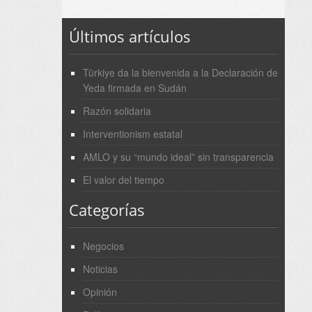
Últimos artículos
Türkiye da la bienvenida a la Declaración de
Yeda firmada en Sudán
Razón solidaria
Interventionism estatal
AMLO y su “mundo ideal” sin transparencia
El valor del tiempo
Categorías
Negocios
Noticias
Opinión