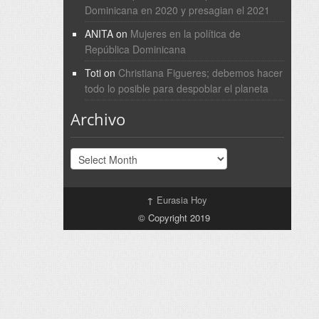
Dominicana en 2020 y presagian el 2021
ANITA
on
Mujeres en la política de
República Dominicana
Toti
on
Christiana Figueres; debemos hacer
todo lo posible para despoblar el planeta
Archivo
Archivo
↑
Eurasia Hoy
© Copyright 2019