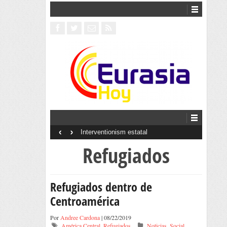
‹
›
Interventionism estatal
Refugiados
Refugiados dentro de
Centroamérica
Por
Andree Cardona
| 08/22/2019
América Central
,
Refugiados
Noticias
,
Social