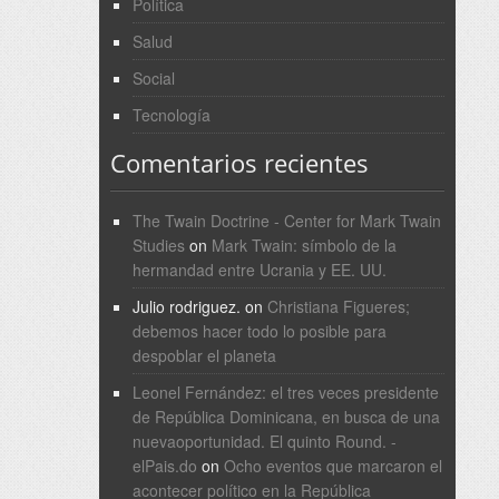
Política
Salud
Social
Tecnología
Comentarios recientes
The Twain Doctrine - Center for Mark Twain
Studies
on
Mark Twain: símbolo de la
hermandad entre Ucrania y EE. UU.
Julio rodriguez.
on
Christiana Figueres;
debemos hacer todo lo posible para
despoblar el planeta
Leonel Fernández: el tres veces presidente
de República Dominicana, en busca de una
nuevaoportunidad. El quinto Round. -
elPais.do
on
Ocho eventos que marcaron el
acontecer político en la República