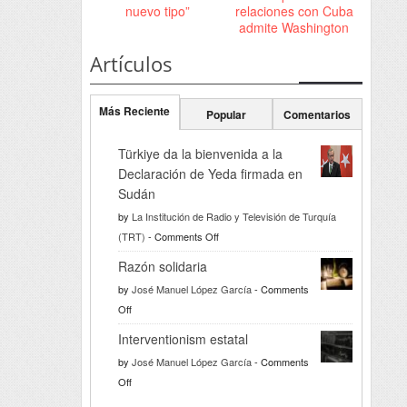
nuevo tipo”
relaciones con Cuba
admite Washington
Artículos
Más Reciente
Popular
Comentarios
Türkiye da la bienvenida a la
Declaración de Yeda firmada en
Sudán
by
La Institución de Radio y Televisión de Turquía
on
(TRT)
-
Comments Off
Türkiye
Razón solidaria
da
by
José Manuel López García
-
Comments
la
on
Off
bienvenida
Razón
a
Interventionism estatal
solidaria
la
by
José Manuel López García
-
Comments
Declaración
on
Off
de
Interventionism