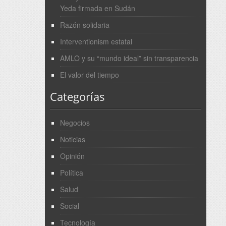
Yeda firmada en Sudán
Razón solidaria
Interventionism estatal
AMLO y su “mundo ideal” sin transparencia
El valor del tiempo
Categorías
Negocios
Noticias
Opinión
Política
Salud
Social
Tecnología