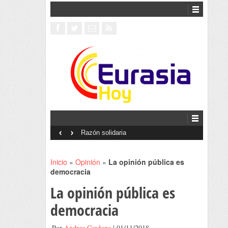
‹
›
Interventionism estatal
Inicio
»
Opinión
»
La opinión pública es
democracia
La opinión pública es
democracia
Por
Andree Cardona
| 01/11/2018