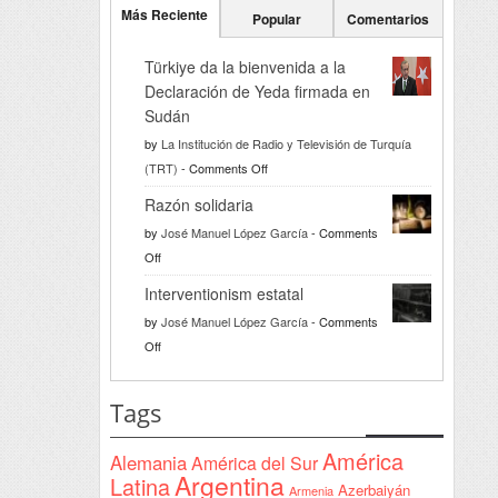
Más Reciente
Popular
Comentarios
Türkiye da la bienvenida a la
Declaración de Yeda firmada en
Sudán
by
La Institución de Radio y Televisión de Turquía
on
(TRT)
-
Comments Off
Türkiye
Razón solidaria
da
by
José Manuel López García
-
Comments
la
on
Off
bienvenida
Razón
a
Interventionism estatal
solidaria
la
by
José Manuel López García
-
Comments
Declaración
on
Off
de
Interventionism
Yeda
estatal
Tags
firmada
en
América
Alemania
América del Sur
Sudán
Argentina
Latina
Azerbaiyán
Armenia