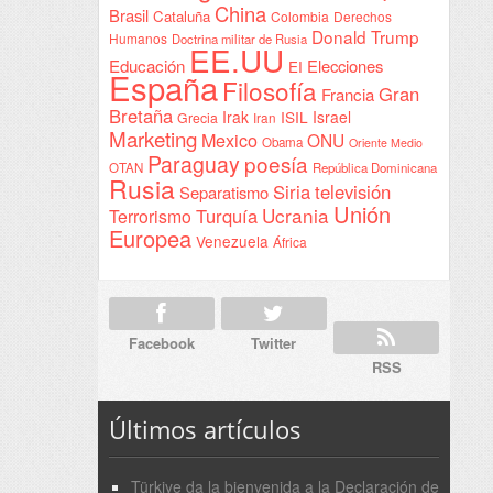
China
Brasil
Cataluña
Colombia
Derechos
Donald Trump
Humanos
Doctrina militar de Rusia
EE.UU
Educación
Elecciones
EI
España
Filosofía
Gran
Francia
Bretaña
Irak
ISIL
Israel
Grecia
Iran
Marketing
Mexico
ONU
Obama
Oriente Medio
Paraguay
poesía
OTAN
República Dominicana
Rusia
Siria
televisión
Separatismo
Unión
Ucrania
Turquía
Terrorismo
Europea
Venezuela
África
Facebook
Twitter
RSS
Últimos artículos
Türkiye da la bienvenida a la Declaración de