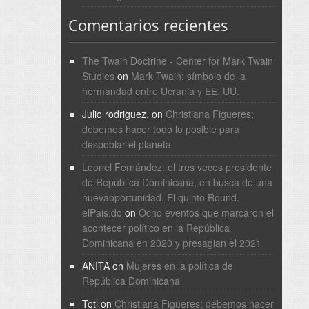
Comentarios recientes
The Twain Doctrine - Center for Mark Twain
Studies
on
Mark Twain: símbolo de la
hermandad entre Ucrania y EE. UU.
Julio rodriguez.
on
Christiana Figueres;
debemos hacer todo lo posible para
despoblar el planeta
Leonel Fernández: el tres veces presidente
de República Dominicana, en busca de una
nuevaoportunidad. El quinto Round. -
elPais.do
on
Ocho eventos que marcaron el
acontecer político en la República
Dominicana en 2020 y presagian el 2021
ANITA
on
Mujeres en la política de
República Dominicana
Toti
on
Christiana Figueres; debemos hacer