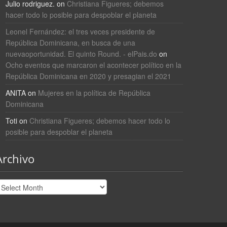
Julio rodriguez.
on
Christiana Figueres; debemos
hacer todo lo posible para despoblar el planeta
Leonel Fernández: el tres veces presidente de
República Dominicana, en busca de una
nuevaoportunidad. El quinto Round. - elPais.do
on
Ocho eventos que marcaron el acontecer político en la
República Dominicana en 2020 y presagian el 2021
ANITA
on
Mujeres en la política de República
Dominicana
Toti
on
Christiana Figueres; debemos hacer todo lo
posible para despoblar el planeta
Archivo
rchivo