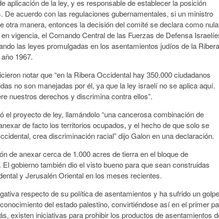
de aplicación de la ley, y es responsable de establecer la posición
. De acuerdo con las regulaciones gubernamentales, si un ministro
de otra manera, entonces la decisión del comité se declara como nula
ra en vigencia, el Comando Central de las Fuerzas de Defensa Israelíe
arando las leyes promulgadas en los asentamientos judíos de la Riber
l año 1967.
hicieron notar que “en la Ribera Occidental hay 350.000 ciudadanos
das no son manejadas por él, ya que la ley israelí no se aplica aquí.
ere nuestros derechos y discrimina contra ellos”.
ticó el proyecto de ley, llamándolo “una cancerosa combinación de
 anexar de facto los territorios ocupados, y el hecho de que solo se
ccidental, crea discriminación racial” dijo Galon en una declaración.
ión de anexar cerca de 1.000 acres de tierra en el bloque de
 El gobierno también dio el visto bueno para que sean construidas
dental y Jerusalén Oriental en los meses recientes.
gativa respecto de su política de asentamientos y ha sufrido un golp
nocimiento del estado palestino, convirtiéndose así en el primer pa
, existen iniciativas para prohibir los productos de asentamientos d