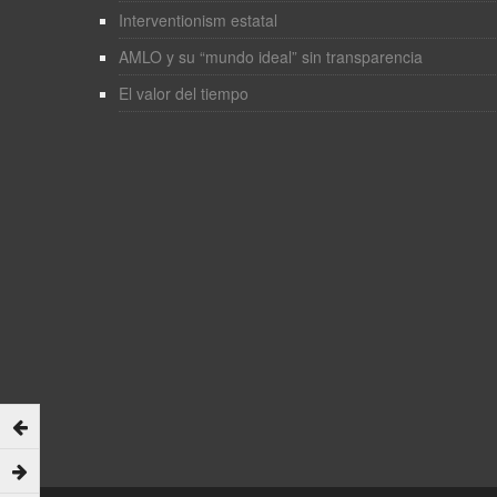
Interventionism estatal
AMLO y su “mundo ideal” sin transparencia
El valor del tiempo