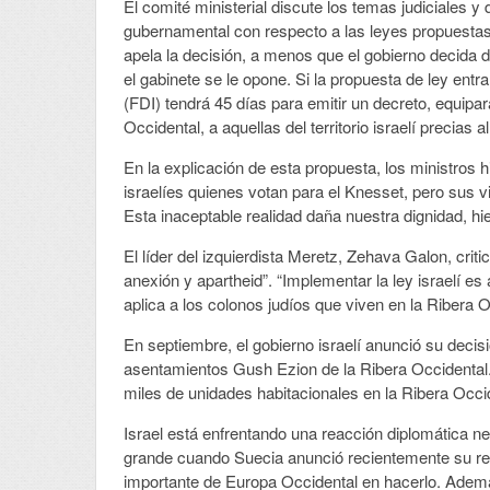
El comité ministerial discute los temas judiciales y 
gubernamental con respecto a las leyes propuestas
apela la decisión, a menos que el gobierno decida 
el gabinete se le opone. Si la propuesta de ley ent
(FDI) tendrá 45 días para emitir un decreto, equip
Occidental, a aquellas del territorio israelí precias a
En la explicación de esta propuesta, los ministros 
israelíes quienes votan para el Knesset, pero sus vi
Esta inaceptable realidad daña nuestra dignidad, hi
El líder del izquierdista Meretz, Zehava Galon, cri
anexión y apartheid”. “Implementar la ley israelí es
aplica a los colonos judíos que viven en la Ribera O
En septiembre, el gobierno israelí anunció su decis
asentamientos Gush Ezion de la Ribera Occidental.
miles de unidades habitacionales en la Ribera Occi
Israel está enfrentando una reacción diplomática ne
grande cuando Suecia anunció recientemente su reco
importante de Europa Occidental en hacerlo. Además