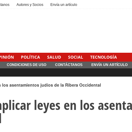
ctanos
Autores y Socios
Envía un artículo
PINIÓN
POLÍTICA
SALUD
SOCIAL
TECNOLOGÍA
CONDICIONES DE USO
CONTÁCTANOS
ENVÍA UN ARTÍCULO
Interventionism estatal
en los asentamientos judíos de la Ribera Occidental
aplicar leyes en los asent
l