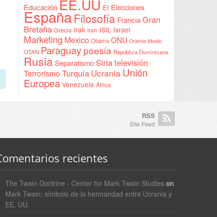
EE.UU
Educación
Elecciones
EI
España
Filosofía
Gran
Francia
Bretaña
Irak
ISIL
Israel
Grecia
Iran
Marketing
Mexico
ONU
Obama
Oriente Medio
Paraguay
poesía
OTAN
República Dominicana
Rusia
Siria
televisión
Separatismo
Unión
Ucrania
Turquía
Terrorismo
Europea
Venezuela
África
RSS
Site Feed
Comentarios recientes
The Twain Doctrine - Center for Mark Twain Studies
on
Mark Twain: símbolo de la hermandad entre Ucrania y
EE. UU.