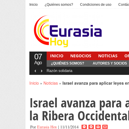
Inicio
¿Quiénes somos?
Condiciones de uso
Contá
07
INICIO
NEGOCIOS
NOTICIAS
O
Ago
¿QUIÉNES SOMOS?
AUTORES Y SOCIOS
‹
›
Inicio
»
Noticias
»
Israel avanza para aplicar leyes 
Israel avanza para 
la Ribera Occidenta
Por
Eurasia Hoy
| 11/11/2014