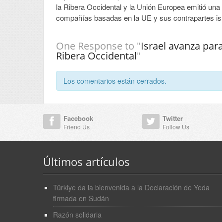
la Ribera Occidental y la Unión Europea emitió una 
compañías basadas en la UE y sus contrapartes isra
One Response to "
Israel avanza para
Ribera Occidental
"
Los comentarios están cerrados.
Facebook
Twitter
Friend Us
Follow Us
Últimos artículos
Türkiye da la bienvenida a la Declaración de Yeda
firmada en Sudán
Razón solidaria