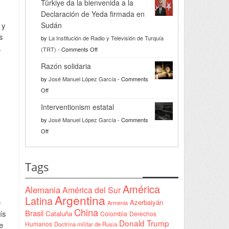
Türkiye da la bienvenida a la
Declaración de Yeda firmada en
Sudán
 y
s
by
La Institución de Radio y Televisión de Turquía
a
on
(TRT)
-
Comments Off
Türkiye
Razón solidaria
da
by
José Manuel López García
-
Comments
la
on
Off
bienvenida
Razón
a
Interventionism estatal
solidaria
la
by
José Manuel López García
-
Comments
Declaración
on
Off
de
Interventionism
Yeda
estatal
firmada
Tags
en
Sudán
América
Alemania
América del Sur
Argentina
Latina
e
Azerbaiyán
Armenia
China
Brasil
ís
Cataluña
Colombia
Derechos
Donald Trump
Humanos
e
Doctrina militar de Rusia