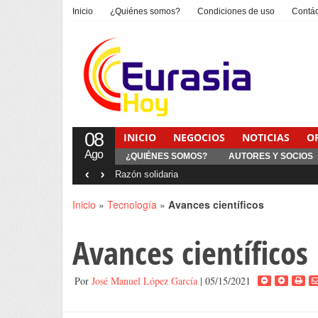
Inicio
¿Quiénes somos?
Condiciones de uso
Contá
08
INICIO
NEGOCIOS
NOTICIAS
O
Ago
¿QUIÉNES SOMOS?
AUTORES Y SOCIOS
‹
›
Interventionism estatal
Inicio
»
Tecnología
»
Avances científicos
Avances científicos
Por
José Manuel López García
| 05/15/2021