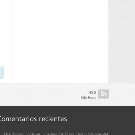
RSS
Site Feed
Comentarios recientes
The Twain Doctrine - Center for Mark Twain Studies
on