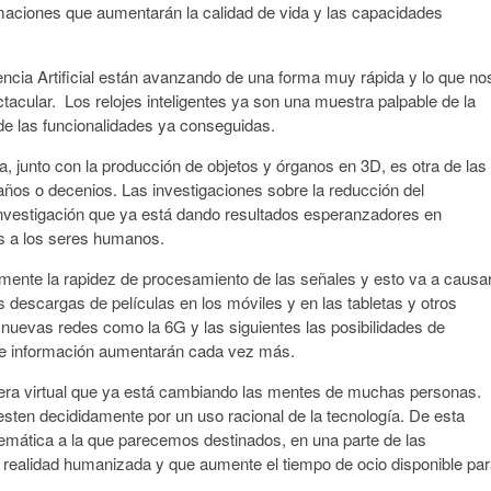
rmaciones que aumentarán la calidad de vida y las capacidades
igencia Artificial están avanzando de una forma muy rápida y lo que no
acular. Los relojes inteligentes ya son una muestra palpable de la
 de las funcionalidades ya conseguidas.
a, junto con la producción de objetos y órganos en 3D, es otra de las
años o decenios. Las investigaciones sobre la reducción del
investigación que ya está dando resultados esperanzadores en
es a los seres humanos.
nte la rapidez de procesamiento de las señales y esto va a causa
descargas de películas en los móviles y en las tabletas y otros
e nuevas redes como la 6G y las siguientes las posibilidades de
de información aumentarán cada vez más.
 era virtual que ya está cambiando las mentes de muchas personas.
sten decididamente por un uso racional de la tecnología. De esta
telemática a la que parecemos destinados, en una parte de las
a realidad humanizada y que aumente el tiempo de ocio disponible pa