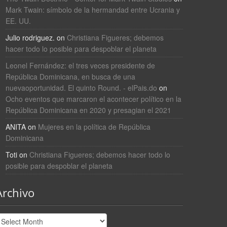
Mark Twain: símbolo de la hermandad entre Ucrania y
EE. UU.
Julio rodriguez.
on
Christiana Figueres; debemos
hacer todo lo posible para despoblar el planeta
Leonel Fernández: el tres veces presidente de
República Dominicana, en busca de una
nuevaoportunidad. El quinto Round. - elPais.do
on
Ocho eventos que marcaron el acontecer político en la
República Dominicana en 2020 y presagian el 2021
ANITA
on
Mujeres en la política de República
Dominicana
Toti
on
Christiana Figueres; debemos hacer todo lo
posible para despoblar el planeta
Archivo
rchivo