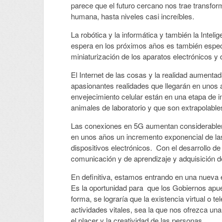
parece que el futuro cercano nos trae transfo
humana, hasta niveles casi increíbles.
La robótica y la informática y también la Intel
espera en los próximos años es también espect
miniaturización de los aparatos electrónicos y
El Internet de las cosas y la realidad aumentad
apasionantes realidades que llegarán en unos 
envejecimiento celular están en una etapa de 
animales de laboratorio y que son extrapolabl
Las conexiones en 5G aumentan considerableme
en unos años un incremento exponencial de las 
dispositivos electrónicos. Con el desarrollo d
comunicación y de aprendizaje y adquisición 
En definitiva, estamos entrando en una nueva
Es la oportunidad para que los Gobiernos apue
forma, se lograría que la existencia virtual o 
actividades vitales, sea la que nos ofrezca un
el placer y la creatividad de las personas.