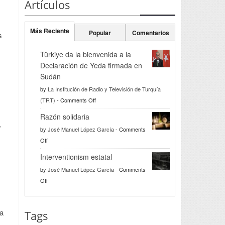
Artículos
Más Reciente
Popular
Comentarios
s
Türkiye da la bienvenida a la
Declaración de Yeda firmada en
Sudán
by
La Institución de Radio y Televisión de Turquía
on
(TRT)
-
Comments Off
Türkiye
Razón solidaria
da
r
by
José Manuel López García
-
Comments
la
on
Off
bienvenida
Razón
a
Interventionism estatal
solidaria
la
by
José Manuel López García
-
Comments
Declaración
on
Off
de
Interventionism
Yeda
estatal
firmada
ra
Tags
en