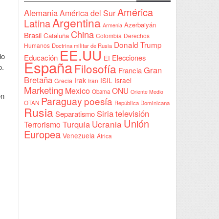
Sudán
América
Alemania
América del Sur
Argentina
Latina
Azerbaiyán
Armenia
China
Brasil
Cataluña
Colombia
Derechos
Donald Trump
Humanos
Doctrina militar de Rusia
EE.UU
do
Educación
Elecciones
EI
España
Filosofía
o.
Gran
Francia
Bretaña
Irak
ISIL
Israel
Grecia
Iran
Marketing
Mexico
ONU
Obama
Oriente Medio
en
Paraguay
poesía
OTAN
República Dominicana
Rusia
Siria
televisión
Separatismo
Unión
Ucrania
Turquía
Terrorismo
Europea
Venezuela
África