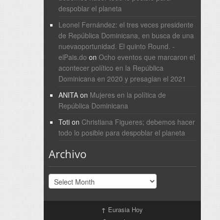
despoblar el planeta
Leonel Fernández: el tres veces presidente
de República Dominicana, en busca de una
nuevaoportunidad. El quinto Round. -
elPais.do
on
Ocho eventos que marcaron el
acontecer político en la República
Dominicana en 2020 y presagian el 2021
ANITA
on
Mujeres en la política de
República Dominicana
Toti
on
Christiana Figueres; debemos hacer
todo lo posible para despoblar el planeta
Archivo
Archivo
↑
Eurasia Hoy