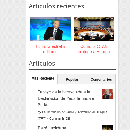
Artículos recientes
Putin, la estrella
Como la OTAN
rutilante
protege a Europa
Artículos
Más Reciente
Popular
Comentarios
Türkiye da la bienvenida a la
Declaración de Yeda firmada en
Sudán
by
La Institución de Radio y Televisión de Turquía
on
(TRT)
-
Comments Off
Türkiye
Razón solidaria