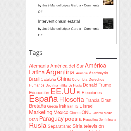
da
by
José Manuel López García
-
Comments
la
on
Off
bienvenida
Razón
a
Interventionism estatal
solidaria
la
by
José Manuel López García
-
Comments
Declaración
on
Off
de
Interventionism
Yeda
estatal
Tags
firmada
en
América
Alemania
América del Sur
Sudán
Argentina
Latina
Azerbaiyán
Armenia
China
Brasil
Cataluña
Colombia
Derechos
Donald Trump
Humanos
Doctrina militar de Rusia
EE.UU
Educación
Elecciones
EI
España
Filosofía
Gran
Francia
Bretaña
Irak
ISIL
Israel
Grecia
Iran
Marketing
Mexico
ONU
Obama
Oriente Medio
Paraguay
poesía
OTAN
República Dominicana
Rusia
Siria
televisión
Separatismo