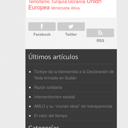
Unión
Ucrania
Turquía
Terrorismo
Europea
Venezuela
África
Facebook
Twitter
RSS
Últimos artículos
Türkiye da la bienvenida a la Declaración de
Yeda firmada en Sudán
Razón solidaria
Interventionism estatal
AMLO y su “mundo ideal” sin transparencia
El valor del tiempo
Categorías