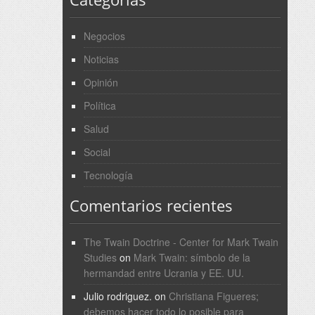
Negocios
Noticias
Opinión
Política
Salud
Social
Tecnología
Comentarios recientes
The Twain Doctrine - Center for Mark Twain
Studies
on
Mark Twain: símbolo de la
hermandad entre Ucrania y EE. UU.
Julio rodriguez.
on
Christiana Figueres;
debemos hacer todo lo posible para