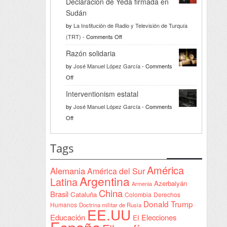
Declaración de Yeda firmada en
Sudán
by
La Institución de Radio y Televisión de Turquía
on
(TRT)
-
Comments Off
Türkiye
Razón solidaria
da
by
José Manuel López García
-
Comments
la
on
Off
bienvenida
Razón
a
Interventionism estatal
solidaria
la
by
José Manuel López García
-
Comments
Declaración
on
Off
de
Interventionism
Yeda
estatal
Tags
firmada
en
América
Alemania
América del Sur
Sudán
Argentina
Latina
Azerbaiyán
Armenia
China
Brasil
Cataluña
Colombia
Derechos
Donald Trump
Humanos
Doctrina militar de Rusia
EE.UU
Educación
Elecciones
EI
España