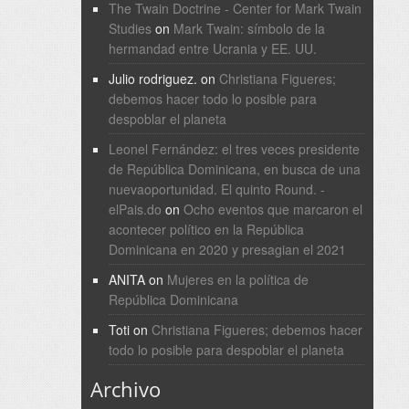
The Twain Doctrine - Center for Mark Twain
Studies
on
Mark Twain: símbolo de la
hermandad entre Ucrania y EE. UU.
Julio rodriguez.
on
Christiana Figueres;
debemos hacer todo lo posible para
despoblar el planeta
Leonel Fernández: el tres veces presidente
de República Dominicana, en busca de una
nuevaoportunidad. El quinto Round. -
elPais.do
on
Ocho eventos que marcaron el
acontecer político en la República
Dominicana en 2020 y presagian el 2021
ANITA
on
Mujeres en la política de
República Dominicana
Toti
on
Christiana Figueres; debemos hacer
todo lo posible para despoblar el planeta
Archivo