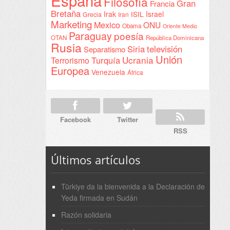
Filosofía
Gran
Francia
Bretaña
Irak
ISIL
Israel
Grecia
Iran
Marketing
Mexico
ONU
Obama
Oriente Medio
Paraguay
poesía
OTAN
República Dominicana
Rusia
Siria
televisión
Separatismo
Unión
Ucrania
Turquía
Terrorismo
Europea
Venezuela
África
Facebook
Twitter
RSS
Últimos artículos
Türkiye da la bienvenida a la Declaración de
Yeda firmada en Sudán
Razón solidaria