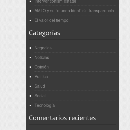
Interventionism estatal
AMLO y su “mundo ideal” sin transparencia
El valor del tiempo
Categorías
Negocios
Noticias
Opinión
Política
Salud
Social
Tecnología
Comentarios recientes