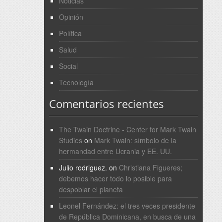
Noticias
Opinión
Política
Salud
Social
Tecnología
Comentarios recientes
The Twain Doctrine - Center for Mark Twain
Studies
on
Mark Twain: símbolo de la
hermandad entre Ucrania y EE. UU.
Julio rodriguez.
on
Christiana Figueres;
debemos hacer todo lo posible para
despoblar el planeta
Leonel Fernández: el tres veces presidente
de República Dominicana, en busca de una