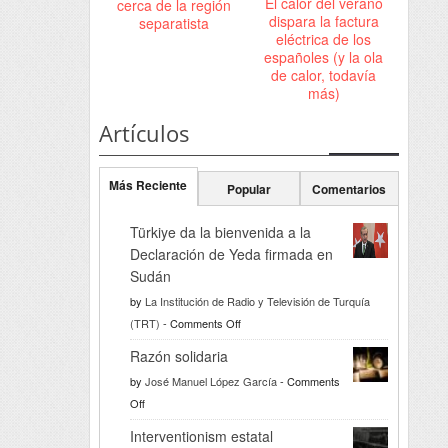
El calor del verano
cerca de la región
dispara la factura
separatista
eléctrica de los
españoles (y la ola
de calor, todavía
más)
Artículos
Más Reciente
Popular
Comentarios
Türkiye da la bienvenida a la
Declaración de Yeda firmada en
Sudán
by
La Institución de Radio y Televisión de Turquía
on
(TRT)
-
Comments Off
Türkiye
Razón solidaria
da
by
José Manuel López García
-
Comments
la
on
Off
bienvenida
Razón
a
Interventionism estatal
solidaria