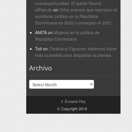
nuevaoportunidad. El quinto Round. -
elPais.do
on
Ocho eventos que marcaron el
acontecer político en la República
Dominicana en 2020 y presagian el 2021
ANITA
on
Mujeres en la política de
República Dominicana
Toti
on
Christiana Figueres; debemos hacer
todo lo posible para despoblar el planeta
Archivo
Archivo
↑
Eurasia Hoy
© Copyright 2019