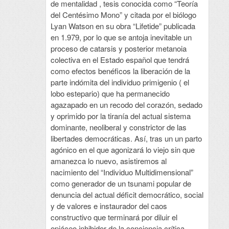
de mentalidad , tesis conocida como “Teoría
del Centésimo Mono” y citada por el biólogo
Lyan Watson en su obra “Lifetide” publicada
en 1.979, por lo que se antoja inevitable un
proceso de catarsis y posterior metanoia
colectiva en el Estado español que tendrá
como efectos benéficos la liberación de la
parte indómita del individuo primigenio ( el
lobo estepario) que ha permanecido
agazapado en un recodo del corazón, sedado
y oprimido por la tiranía del actual sistema
dominante, neoliberal y constrictor de las
libertades democráticas. Así, tras un un parto
agónico en el que agonizará lo viejo sin que
amanezca lo nuevo, asistiremos al
nacimiento del “Individuo Multidimensional”
como generador de un tsunami popular de
denuncia del actual déficit democrático, social
y de valores e instaurador del caos
constructivo que terminará por diluir el
opiáceo inhibidor de la conciencia crítica