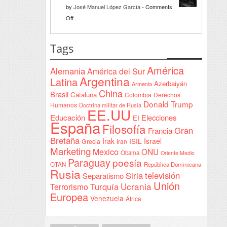
la
by
José Manuel López García
-
Comments
Declaración
on
Off
de
Interventionism
Yeda
estatal
Tags
firmada
en
América
Alemania
América del Sur
Sudán
Argentina
Latina
Azerbaiyán
Armenia
China
Brasil
Cataluña
Colombia
Derechos
Donald Trump
Humanos
Doctrina militar de Rusia
EE.UU
Educación
Elecciones
EI
España
Filosofía
Gran
Francia
Bretaña
Irak
ISIL
Israel
Grecia
Iran
Marketing
Mexico
ONU
Obama
Oriente Medio
Paraguay
poesía
OTAN
República Dominicana
Rusia
Siria
televisión
Separatismo
Unión
Ucrania
Turquía
Terrorismo
Europea
Venezuela
África