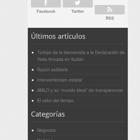
Facebook
Twitter
RSS
Últimos artículos
Türkiye da la bienvenida a la Declaración de
Yeda firmada en Sudán
Razón solidaria
Interventionism estatal
AMLO y su “mundo ideal” sin transparencia
El valor del tiempo
Categorías
Negocios