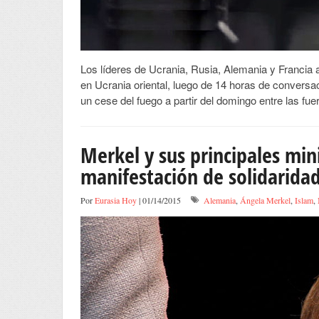
Los líderes de Ucrania, Rusia, Alemania y Francia 
en Ucrania oriental, luego de 14 horas de conversa
un cese del fuego a partir del domingo entre las fu
Merkel y sus principales mi
manifestación de solidarid
Por
Eurasia Hoy
| 01/14/2015
Alemania
,
Ángela Merkel
,
Islam
,