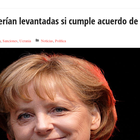
erían levantadas si cumple acuerdo de
a
,
Sanciones
,
Ucrania
Noticias
,
Política