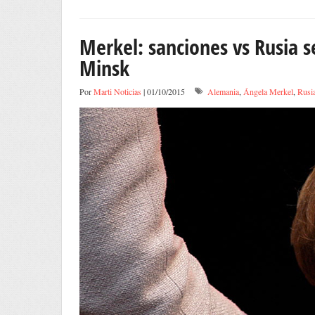
Merkel: sanciones vs Rusia s
Minsk
Por
Marti Noticias
| 01/10/2015
Alemania
,
Ángela Merkel
,
Rusi