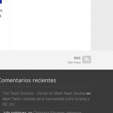
ra
á
RSS
Site Feed
Comentarios recientes
The Twain Doctrine - Center for Mark Twain Studies
on
Mark Twain: símbolo de la hermandad entre Ucrania y
EE. UU.
Julio rodriguez.
on
Christiana Figueres; debemos