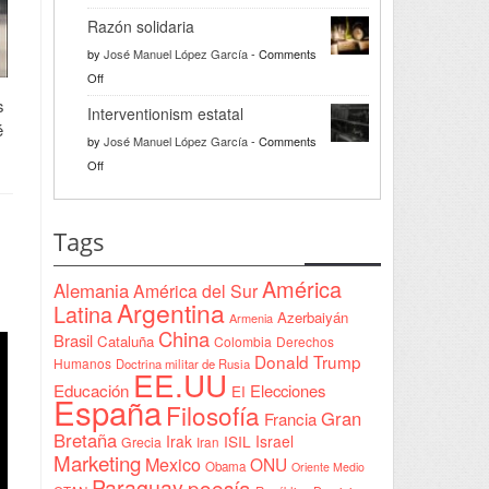
Türkiye
Razón solidaria
da
by
José Manuel López García
-
Comments
la
on
Off
bienvenida
Razón
s
a
Interventionism estatal
solidaria
é
la
by
José Manuel López García
-
Comments
Declaración
on
Off
de
Interventionism
Yeda
estatal
firmada
Tags
en
Sudán
América
Alemania
América del Sur
Argentina
Latina
Azerbaiyán
Armenia
China
Brasil
Cataluña
Colombia
Derechos
Donald Trump
Humanos
Doctrina militar de Rusia
EE.UU
Educación
Elecciones
EI
España
Filosofía
Gran
Francia
Bretaña
Irak
ISIL
Israel
Grecia
Iran
Marketing
Mexico
ONU
Obama
Oriente Medio
Paraguay
poesía