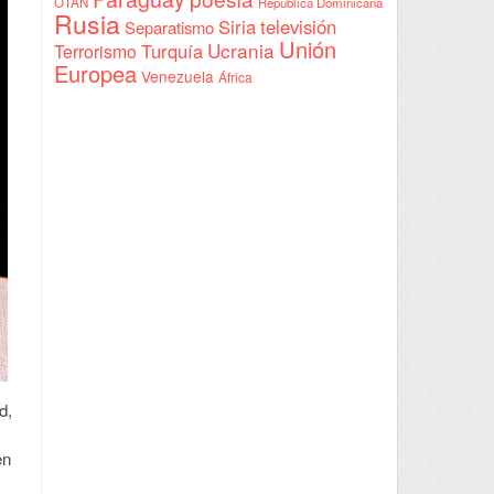
OTAN
República Dominicana
Rusia
Siria
televisión
Separatismo
Unión
Ucrania
Turquía
Terrorismo
Europea
Venezuela
África
d,
en