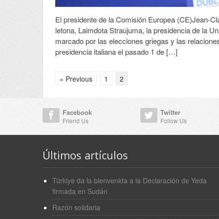
El presidente de la Comisión Europea (CE)Jean-Cla
letona, Laimdota Straujuma, la presidencia de la Un
marcado por las elecciones griegas y las relaciones
presidencia italiana el pasado 1 de […]
« Previous
1
2
Facebook
Twitter
Friend Us
Follow Us
Últimos artículos
Türkiye da la bienvenida a la Declaración de Yeda
firmada en Sudán
Razón solidaria