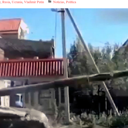
e
,
Rusia
,
Ucrania
,
Vladimir Putin
Noticias
,
Política