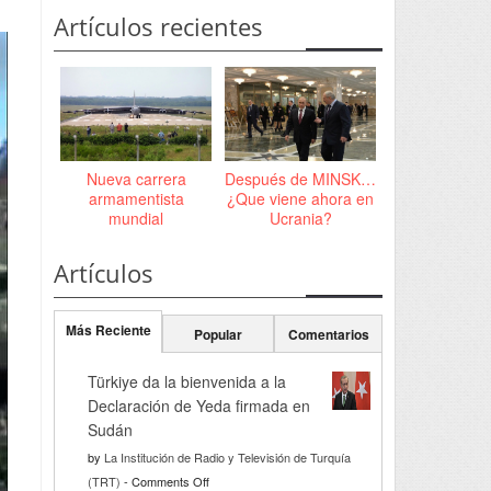
Artículos recientes
Nueva carrera
Después de MINSK…
armamentista
¿Que viene ahora en
mundial
Ucrania?
Artículos
Más Reciente
Popular
Comentarios
Türkiye da la bienvenida a la
Declaración de Yeda firmada en
Sudán
by
La Institución de Radio y Televisión de Turquía
on
(TRT)
-
Comments Off