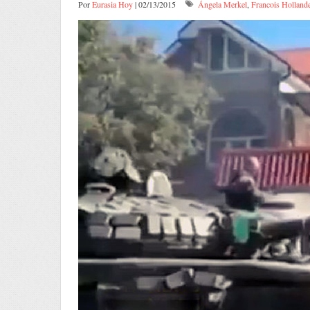
Por
Eurasia Hoy
| 02/13/2015
Ángela Merkel
,
Francois Holland