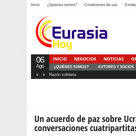
Inicio
¿Quiénes somos?
Condiciones de uso
Contá
06
INICIO
NEGOCIOS
NOTICIAS
O
Ago
¿QUIÉNES SOMOS?
AUTORES Y SOCIOS
‹
›
Interventionism estatal
Un acuerdo de paz sobre Ucr
conversaciones cuatripartita