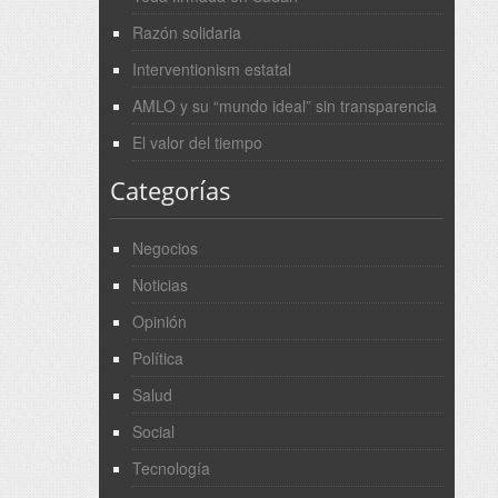
Razón solidaria
Interventionism estatal
AMLO y su “mundo ideal” sin transparencia
El valor del tiempo
Categorías
Negocios
Noticias
Opinión
Política
Salud
Social
Tecnología