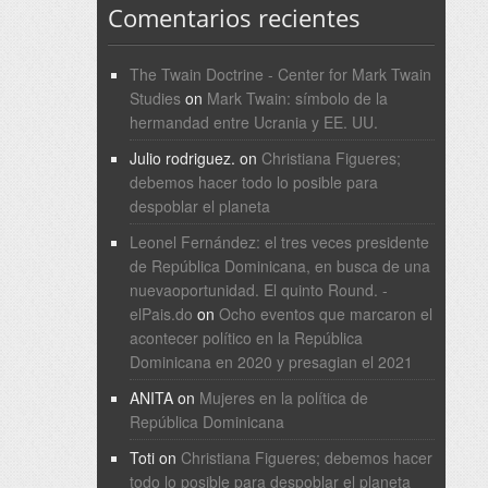
Comentarios recientes
The Twain Doctrine - Center for Mark Twain
Studies
on
Mark Twain: símbolo de la
hermandad entre Ucrania y EE. UU.
Julio rodriguez.
on
Christiana Figueres;
debemos hacer todo lo posible para
despoblar el planeta
Leonel Fernández: el tres veces presidente
de República Dominicana, en busca de una
nuevaoportunidad. El quinto Round. -
elPais.do
on
Ocho eventos que marcaron el
acontecer político en la República
Dominicana en 2020 y presagian el 2021
ANITA
on
Mujeres en la política de
República Dominicana
Toti
on
Christiana Figueres; debemos hacer
todo lo posible para despoblar el planeta