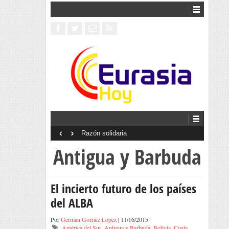
‹
›
Razón solidaria
Antigua y Barbuda
El incierto futuro de los países
del ALBA
Por
German Gorraiz Lopez
| 11/16/2015
América del Sur
,
Antigua y Barbuda
,
Bolivia
,
Costa