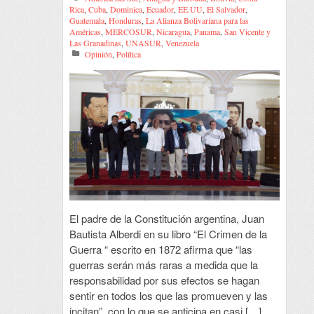
Rica
,
Cuba
,
Dominica
,
Ecuador
,
EE.UU
,
El Salvador
,
Guatemala
,
Honduras
,
La Alianza Bolivariana para las
Américas
,
MERCOSUR
,
Nicaragua
,
Panama
,
San Vicente y
Las Granadinas
,
UNASUR
,
Venezuela
Opinión
,
Política
El padre de la Constitución argentina, Juan
Bautista Alberdi en su libro “El Crimen de la
Guerra “ escrito en 1872 afirma que “las
guerras serán más raras a medida que la
responsabilidad por sus efectos se hagan
sentir en todos los que las promueven y las
incitan”, con lo que se anticipa en casi […]