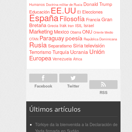
Donald Trump
Humanos
Doctrina militar de Rusia
EE.UU
Educación
Elecciones
EI
España
Filosofía
Gran
Francia
Bretaña
Irak
ISIL
Israel
Grecia
Iran
Marketing
Mexico
ONU
Obama
Oriente Medio
Paraguay
poesía
OTAN
República Dominicana
Rusia
Siria
televisión
Separatismo
Unión
Ucrania
Turquía
Terrorismo
Europea
Venezuela
África
Facebook
Twitter
RSS
Últimos artículos
Türkiye da la bienvenida a la Declaración de
Yeda firmada en Sudán