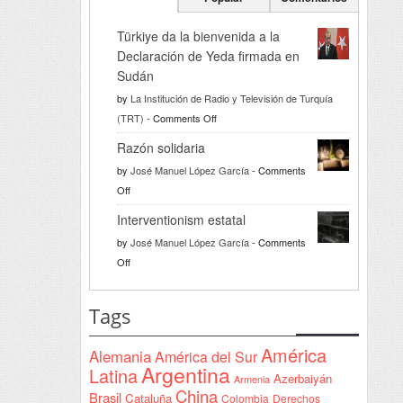
Türkiye da la bienvenida a la
Declaración de Yeda firmada en
Sudán
by
La Institución de Radio y Televisión de Turquía
on
(TRT)
-
Comments Off
Türkiye
Razón solidaria
da
by
José Manuel López García
-
Comments
la
on
Off
bienvenida
Razón
a
Interventionism estatal
solidaria
la
by
José Manuel López García
-
Comments
Declaración
on
Off
de
Interventionism
Yeda
estatal
Tags
firmada
en
América
Alemania
América del Sur
Sudán
Argentina
Latina
Azerbaiyán
Armenia
China
Brasil
Cataluña
Colombia
Derechos