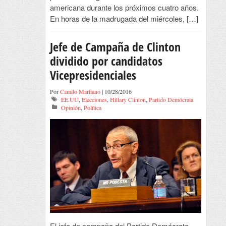
americana durante los próximos cuatro años.
En horas de la madrugada del miércoles, […]
Jefe de Campaña de Clinton
dividido por candidatos
Vicepresidenciales
Por
Camilo Martiano
| 10/28/2016
EE.UU
,
Elecciones
,
Hillary Clinton
,
Partido Demócrata
Opinión
,
Política
El jefe de campaña del Partido Demócrata