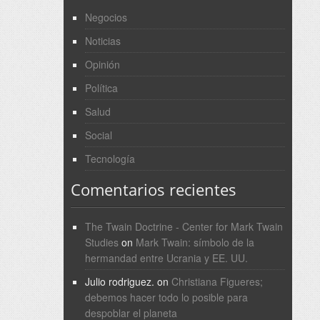
Negocios
Noticias
Opinión
Política
Salud
Social
Tecnología
Comentarios recientes
The Twain Doctrine - Center for Mark Twain
Studies
on
Mark Twain: símbolo de la
hermandad entre Ucrania y EE. UU.
Julio rodriguez.
on
Christiana Figueres;
debemos hacer todo lo posible para
despoblar el planeta