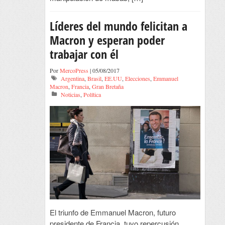
Líderes del mundo felicitan a
Macron y esperan poder
trabajar con él
Por
MercoPress
| 05/08/2017
Argentina
,
Brasil
,
EE.UU
,
Elecciones
,
Emmanuel
Macron
,
Francia
,
Gran Bretaña
Noticias
,
Política
El triunfo de Emmanuel Macron, futuro
presidente de Francia, tuvo repercusión