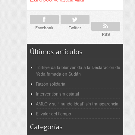
Facebook
Twitter
RSS
Últimos artículos
Türkiye da la bienvenida a la Declaración de
Yeda firmada en Sudán
Razón solidaria
Interventionism estatal
AMLO y su “mundo ideal” sin transparencia
El valor del tiempo
Categorías