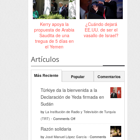
Kerry apoya la
¿Cuándo dejará
propuesta de Arabia
EE.UU. de ser el
Saudita de una
vasallo de Israel?
tregua de 5 días en
el Yemen
Artículos
Más Reciente
Popular
Comentarios
Türkiye da la bienvenida a la
Declaración de Yeda firmada en
Sudán
by
La Institución de Radio y Televisión de Turquía
on
(TRT)
-
Comments Off
Türkiye
Razón solidaria
da
by
José Manuel López García
-
Comments
la