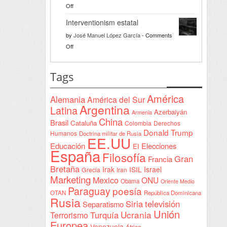
on
Off
bienvenida
Razón
a
Interventionism estatal
solidaria
la
by
José Manuel López García
-
Comments
Declaración
on
Off
de
Interventionism
Yeda
estatal
Tags
firmada
en
América
Alemania
América del Sur
Sudán
Argentina
Latina
Azerbaiyán
Armenia
China
Brasil
Cataluña
Colombia
Derechos
Donald Trump
Humanos
Doctrina militar de Rusia
EE.UU
Educación
Elecciones
EI
España
Filosofía
Gran
Francia
Bretaña
Irak
ISIL
Israel
Grecia
Iran
Marketing
Mexico
ONU
Obama
Oriente Medio
Paraguay
poesía
OTAN
República Dominicana
Rusia
Siria
televisión
Separatismo
Unión
Ucrania
Turquía
Terrorismo
Europea
Venezuela
África