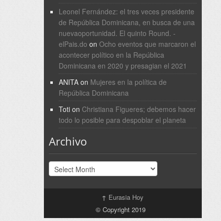
Leonel Fernández: el tres veces presidente
de República Dominicana, en busca de una
nuevaoportunidad. El quinto Round. -
elPais.do
on
Ocho eventos que marcaron el
acontecer político en la República
Dominicana en 2020 y presagian el 2021
ANITA
on
Mujeres en la política de
República Dominicana
Toti
on
Christiana Figueres; debemos hacer
todo lo posible para despoblar el planeta
Archivo
Archivo
↑
Eurasia Hoy
© Copyright 2019