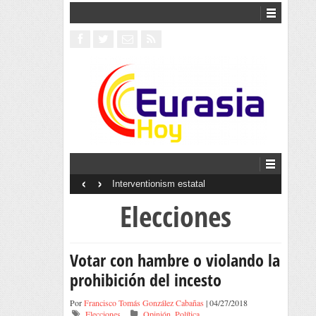
‹
›
Interventionism estatal
Elecciones
Votar con hambre o violando la
prohibición del incesto
Por
Francisco Tomás González Cabañas
| 04/27/2018
Elecciones
Opinión
,
Política