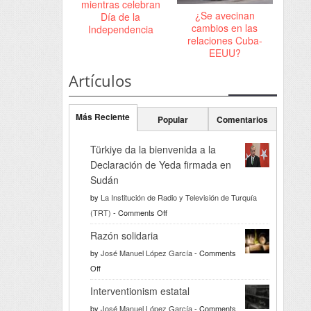
mientras celebran
¿Se avecinan
Día de la
cambios en las
Independencia
relaciones Cuba-
EEUU?
Artículos
Más Reciente
Popular
Comentarios
Türkiye da la bienvenida a la
Declaración de Yeda firmada en
Sudán
by
La Institución de Radio y Televisión de Turquía
on
(TRT)
-
Comments Off
Türkiye
Razón solidaria
da
by
José Manuel López García
-
Comments
la
on
Off
bienvenida
Razón
a
Interventionism estatal
solidaria
la
by
José Manuel López García
-
Comments