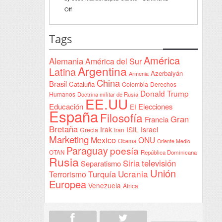
Declaración
on
Off
de
Interventionism
Yeda
estatal
Tags
firmada
en
América
Alemania
América del Sur
Sudán
Argentina
Latina
Azerbaiyán
Armenia
China
Brasil
Cataluña
Colombia
Derechos
Donald Trump
Humanos
Doctrina militar de Rusia
EE.UU
Educación
Elecciones
EI
España
Filosofía
Gran
Francia
Bretaña
Irak
ISIL
Israel
Grecia
Iran
Marketing
Mexico
ONU
Obama
Oriente Medio
Paraguay
poesía
OTAN
República Dominicana
Rusia
Siria
televisión
Separatismo
Unión
Ucrania
Turquía
Terrorismo
Europea
Venezuela
África