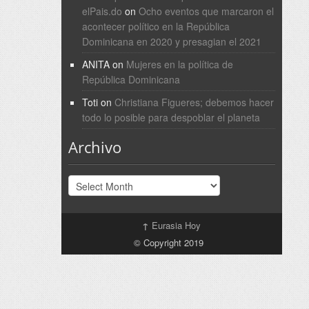
elPais.do
on
Ocho eventos que marcaron el
acontecer político en la República
Dominicana en 2020 y presagian el 2021
ANITA
on
Mujeres en la política de
República Dominicana
Toti
on
Christiana Figueres; debemos hacer
todo lo posible para despoblar el planeta
Archivo
Archivo
↑
Eurasia Hoy
© Copyright 2019