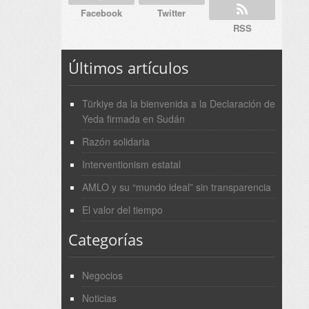
Facebook
Twitter
RSS
Últimos artículos
Türkiye da la bienvenida a la Declaración de
Yeda firmada en Sudán
Razón solidaria
Interventionism estatal
AMLO y su “mundo ideal” sin transparencia
El valor del tiempo
Categorías
Negocios
Noticias