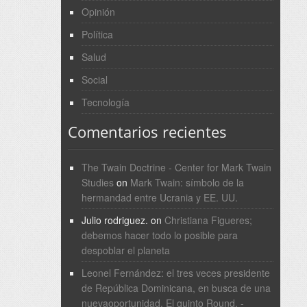
Opinión
Política
Salud
Social
Tecnología
Comentarios recientes
The Twain Doctrine - Center for Mark Twain
Studies
on
Mark Twain: símbolo de la
hermandad entre Ucrania y EE. UU.
Julio rodriguez.
on
Christiana Figueres;
debemos hacer todo lo posible para
despoblar el planeta
Leonel Fernández: el tres veces presidente
de República Dominicana, en busca de una
nuevaoportunidad. El quinto Round. -