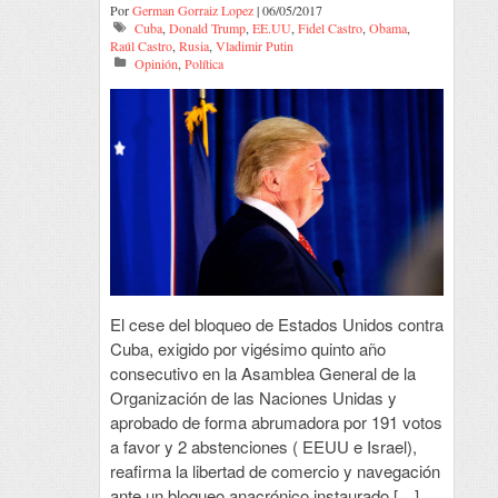
Por
German Gorraiz Lopez
| 06/05/2017
Cuba
,
Donald Trump
,
EE.UU
,
Fidel Castro
,
Obama
,
Raúl Castro
,
Rusia
,
Vladimir Putin
Opinión
,
Política
El cese del bloqueo de Estados Unidos contra
Cuba, exigido por vigésimo quinto año
consecutivo en la Asamblea General de la
Organización de las Naciones Unidas y
aprobado de forma abrumadora por 191 votos
a favor y 2 abstenciones ( EEUU e Israel),
reafirma la libertad de comercio y navegación
ante un bloqueo anacrónico instaurado […]