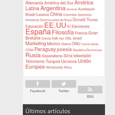
América
Alemania
América del Sur
Sudán
Argentina
Latina
Azerbaiyán
Armenia
China
Brasil
Cataluña
Colombia
Derechos
Donald Trump
Humanos
Doctrina militar de Rusia
EE.UU
Educación
Elecciones
EI
España
Filosofía
Gran
Francia
Bretaña
Irak
ISIL
Israel
Grecia
Iran
Marketing
Mexico
ONU
Obama
Oriente Medio
Paraguay
poesía
OTAN
República Dominicana
Rusia
Siria
televisión
Separatismo
Unión
Ucrania
Turquía
Terrorismo
Europea
Venezuela
África
Facebook
Twitter
RSS
Últimos artículos