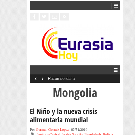
‹
›
Razón solidaria
I
Mongolia
El Niño y la nueva crisis
alimentaria mundial
Por
German Gorraiz Lopez
| 03/31/2016
América Central
,
Arabia Saudita
,
Bangladesh
,
Bolivia
,