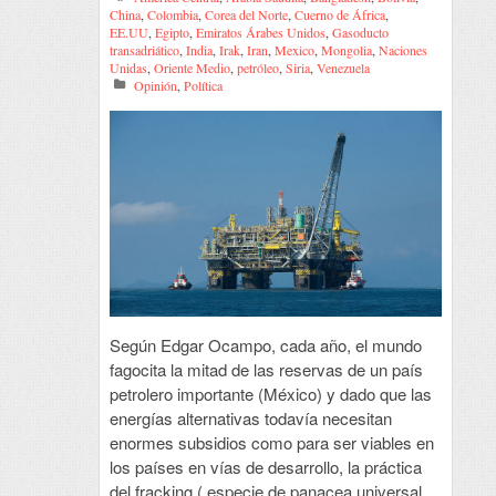
China
,
Colombia
,
Corea del Norte
,
Cuerno de África
,
EE.UU
,
Egipto
,
Emiratos Árabes Unidos
,
Gasoducto
transadriático
,
India
,
Irak
,
Iran
,
Mexico
,
Mongolia
,
Naciones
Unidas
,
Oriente Medio
,
petróleo
,
Siria
,
Venezuela
Opinión
,
Política
Según Edgar Ocampo, cada año, el mundo
fagocita la mitad de las reservas de un país
petrolero importante (México) y dado que las
energías alternativas todavía necesitan
enormes subsidios como para ser viables en
los países en vías de desarrollo, la práctica
del fracking ( especie de panacea universal