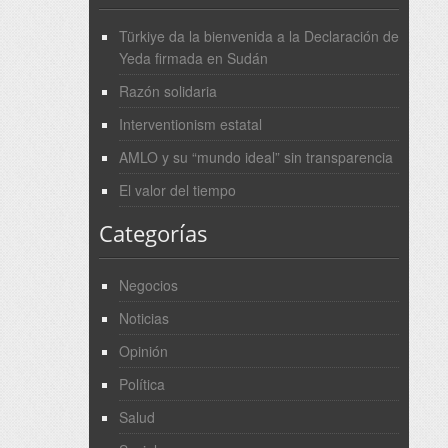
Türkiye da la bienvenida a la Declaración de
Yeda firmada en Sudán
Razón solidaria
Interventionism estatal
AMLO y su “mundo ideal” sin transparencia
El valor del tiempo
Categorías
Negocios
Noticias
Opinión
Política
Salud