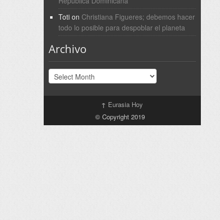
República Dominicana
Toti
on
Christiana Figueres; debemos hacer
todo lo posible para despoblar el planeta
Archivo
Archivo
↑
Eurasia Hoy
© Copyright 2019