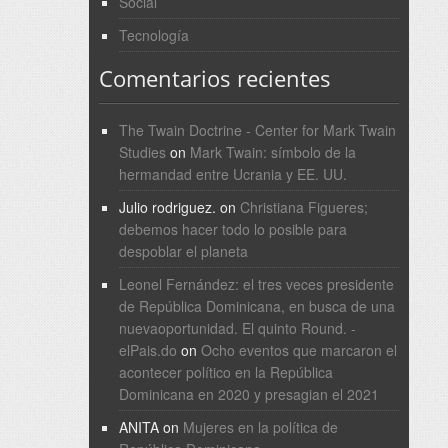
Social
Tecnología
Comentarios recientes
The Twain Doctrine - Center for Mark Twain
Studies
on
Mark Twain: símbolo de la
hermandad entre Ucrania y EE. UU.
Julio rodriguez.
on
Christiana Figueres;
debemos hacer todo lo posible para
despoblar el planeta
Leonel Fernández: el tres veces presidente
de República Dominicana, en busca de una
nuevaoportunidad. El quinto Round. -
elPais.do
on
Ocho eventos que marcaron el
acontecer político en la República
Dominicana en 2020 y presagian el 2021
ANITA
on
Mujeres en la política de