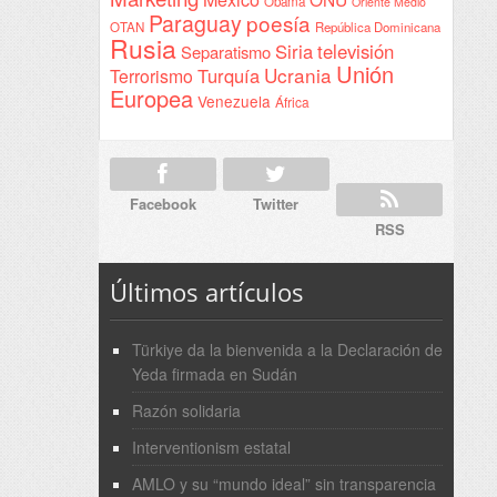
Obama
Oriente Medio
Paraguay
poesía
OTAN
República Dominicana
Rusia
Siria
televisión
Separatismo
Unión
Ucrania
Turquía
Terrorismo
Europea
Venezuela
África
Facebook
Twitter
RSS
Últimos artículos
Türkiye da la bienvenida a la Declaración de
Yeda firmada en Sudán
Razón solidaria
Interventionism estatal
AMLO y su “mundo ideal” sin transparencia