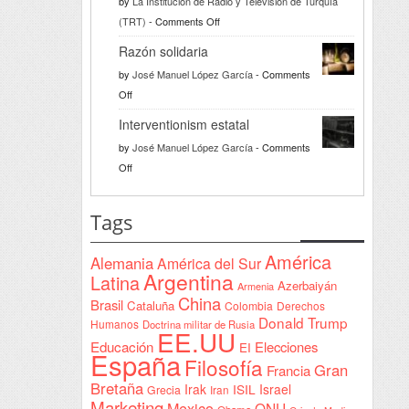
by
La Institución de Radio y Televisión de Turquía
on
(TRT)
-
Comments Off
Türkiye
Razón solidaria
da
by
José Manuel López García
-
Comments
la
on
Off
bienvenida
Razón
a
Interventionism estatal
solidaria
la
by
José Manuel López García
-
Comments
Declaración
on
Off
de
Interventionism
Yeda
estatal
Tags
firmada
en
América
Alemania
América del Sur
Sudán
Argentina
Latina
Azerbaiyán
Armenia
China
Brasil
Cataluña
Colombia
Derechos
Donald Trump
Humanos
Doctrina militar de Rusia
EE.UU
Educación
Elecciones
EI
España
Filosofía
Gran
Francia
Bretaña
Irak
ISIL
Israel
Grecia
Iran
Marketing
Mexico
ONU