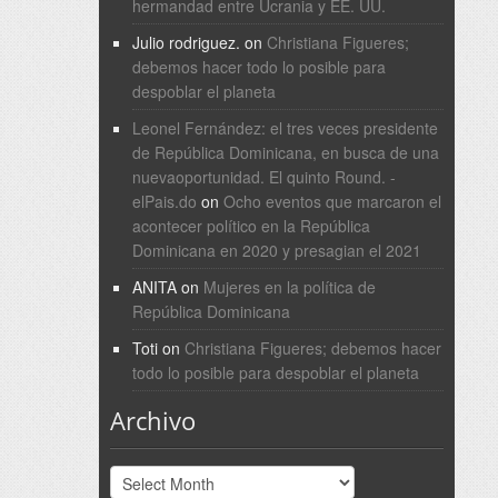
hermandad entre Ucrania y EE. UU.
Julio rodriguez.
on
Christiana Figueres;
debemos hacer todo lo posible para
despoblar el planeta
Leonel Fernández: el tres veces presidente
de República Dominicana, en busca de una
nuevaoportunidad. El quinto Round. -
elPais.do
on
Ocho eventos que marcaron el
acontecer político en la República
Dominicana en 2020 y presagian el 2021
ANITA
on
Mujeres en la política de
República Dominicana
Toti
on
Christiana Figueres; debemos hacer
todo lo posible para despoblar el planeta
Archivo
Archivo