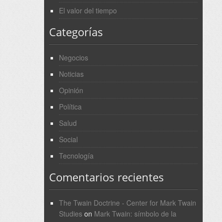
El valor del tiempo
Categorías
Negocios
Noticias
Opinión
Política
Salud
Social
Tecnología
Comentarios recientes
The Twain Doctrine - Center for Mark Twain
Studies
on
Mark Twain: símbolo de la