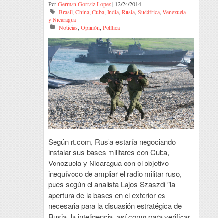
Por
German Gorraiz Lopez
| 12/24/2014
Brasil
,
China
,
Cuba
,
India
,
Rusia
,
Sudáfrica
,
Venezuela
y Nicaragua
Noticias
,
Opinión
,
Política
Según rt.com, Rusia estaría negociando
instalar sus bases militares con Cuba,
Venezuela y Nicaragua con el objetivo
inequívoco de ampliar el radio militar ruso,
pues según el analista Lajos Szaszdi ”la
apertura de la bases en el exterior es
necesaria para la disuasión estratégica de
Rusia, la inteligencia, así como para verificar