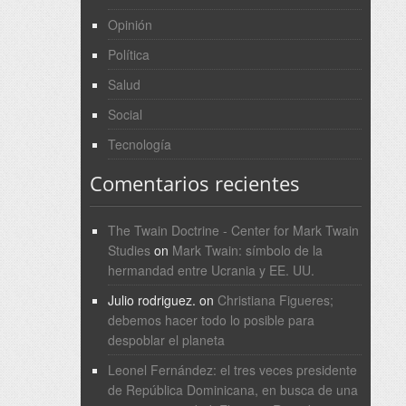
Opinión
Política
Salud
Social
Tecnología
Comentarios recientes
The Twain Doctrine - Center for Mark Twain
Studies
on
Mark Twain: símbolo de la
hermandad entre Ucrania y EE. UU.
Julio rodriguez.
on
Christiana Figueres;
debemos hacer todo lo posible para
despoblar el planeta
Leonel Fernández: el tres veces presidente
de República Dominicana, en busca de una