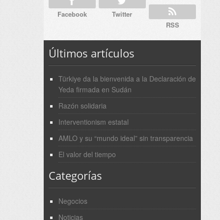
Facebook
Twitter
RSS
Últimos artículos
Türkiye da la bienvenida a la Declaración de
Yeda firmada en Sudán
Razón solidaria
Interventionism estatal
AMLO y su “mundo ideal” sin transparencia
El valor del tiempo
Categorías
Negocios
Noticias