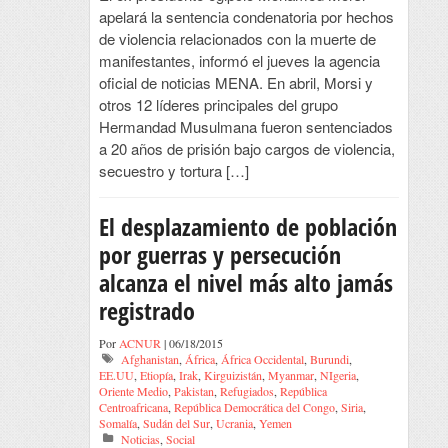
apelará la sentencia condenatoria por hechos
de violencia relacionados con la muerte de
manifestantes, informó el jueves la agencia
oficial de noticias MENA. En abril, Morsi y
otros 12 líderes principales del grupo
Hermandad Musulmana fueron sentenciados
a 20 años de prisión bajo cargos de violencia,
secuestro y tortura […]
El desplazamiento de población
por guerras y persecución
alcanza el nivel más alto jamás
registrado
Por
ACNUR
| 06/18/2015
Afghanistan
,
África
,
África Occidental
,
Burundi
,
EE.UU
,
Etiopía
,
Irak
,
Kirguizistán
,
Myanmar
,
NIgeria
,
Oriente Medio
,
Pakistan
,
Refugiados
,
República
Centroafricana
,
República Democrática del Congo
,
Siria
,
Somalía
,
Sudán del Sur
,
Ucrania
,
Yemen
Noticias
,
Social