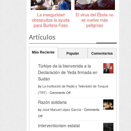
La inseguridad
El virus del Ébola no
obstaculiza la ayuda
se vuelve más
para Burkina Faso
peligroso
Artículos
Más Reciente
Popular
Comentarios
Türkiye da la bienvenida a la
Declaración de Yeda firmada en
Sudán
by
La Institución de Radio y Televisión de Turquía
on
(TRT)
-
Comments Off
Türkiye
Razón solidaria
da
by
José Manuel López García
-
Comments
la
on
Off
bienvenida
Razón
a
Interventionism estatal
solidaria
la