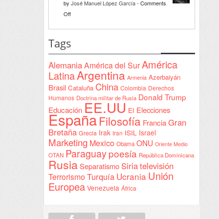
by
José Manuel López García
-
Comments
Declaración
on
Off
de
Interventionism
Yeda
estatal
Tags
firmada
en
América
Alemania
América del Sur
Sudán
Argentina
Latina
Azerbaiyán
Armenia
China
Brasil
Cataluña
Colombia
Derechos
Donald Trump
Humanos
Doctrina militar de Rusia
EE.UU
Educación
Elecciones
EI
España
Filosofía
Gran
Francia
Bretaña
Irak
ISIL
Israel
Grecia
Iran
Marketing
Mexico
ONU
Obama
Oriente Medio
Paraguay
poesía
OTAN
República Dominicana
Rusia
Siria
televisión
Separatismo
Unión
Ucrania
Turquía
Terrorismo
Europea
Venezuela
África