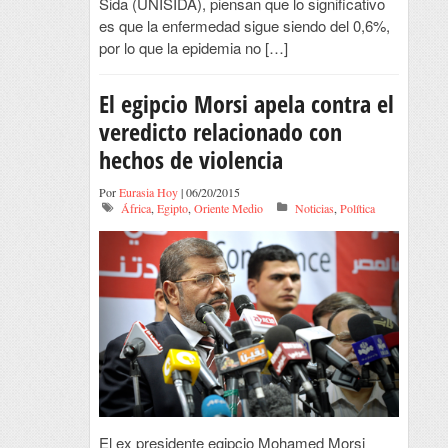
Sida (UNISIDA), piensan que lo significativo
es que la enfermedad sigue siendo del 0,6%,
por lo que la epidemia no […]
El egipcio Morsi apela contra el
veredicto relacionado con
hechos de violencia
Por
Eurasia Hoy
| 06/20/2015
África
,
Egipto
,
Oriente Medio
Noticias
,
Política
El ex presidente egipcio Mohamed Morsi