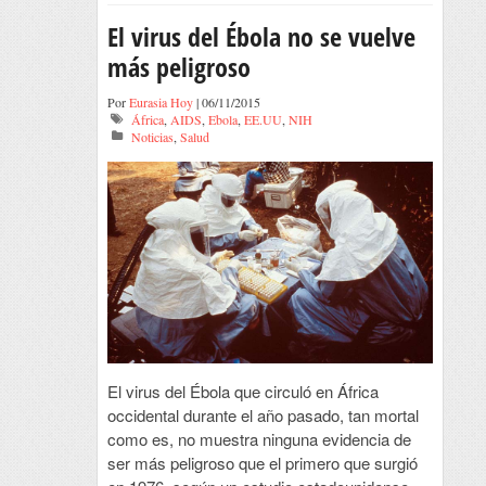
El virus del Ébola no se vuelve
más peligroso
Por
Eurasia Hoy
| 06/11/2015
África
,
AIDS
,
Ebola
,
EE.UU
,
NIH
Noticias
,
Salud
El virus del Ébola que circuló en África
occidental durante el año pasado, tan mortal
como es, no muestra ninguna evidencia de
ser más peligroso que el primero que surgió