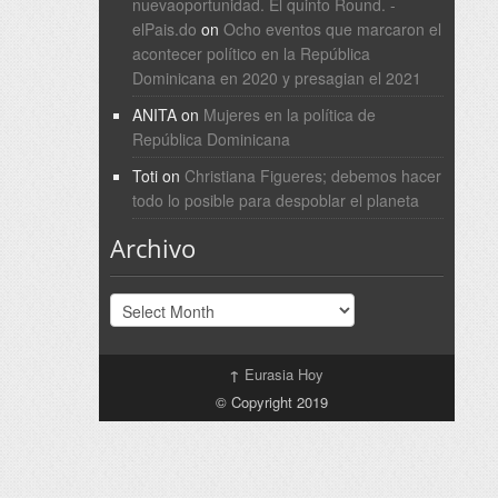
nuevaoportunidad. El quinto Round. -
elPais.do
on
Ocho eventos que marcaron el
acontecer político en la República
Dominicana en 2020 y presagian el 2021
ANITA
on
Mujeres en la política de
República Dominicana
Toti
on
Christiana Figueres; debemos hacer
todo lo posible para despoblar el planeta
Archivo
Archivo
↑
Eurasia Hoy
© Copyright 2019