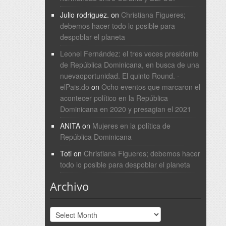
Julio rodriguez.
on
Christiana Figueres;
debemos hacer todo lo posible para
despoblar el planeta
Leonel Fernández: el tres veces presidente
de República Dominicana, en busca de una
nuevaoportunidad. El quinto Round. -
elPais.do
on
Ocho eventos que marcaron el
acontecer político en la República
Dominicana en 2020 y presagian el 2021
ANITA
on
Mujeres en la política de
República Dominicana
Toti
on
Christiana Figueres; debemos hacer
todo lo posible para despoblar el planeta
Archivo
Archivo