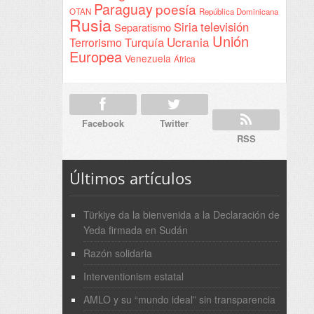
Paraguay
poesía
OTAN
República Dominicana
Rusia
Siria
televisión
Separatismo
Unión
Ucrania
Turquía
Terrorismo
Europea
Venezuela
África
Facebook
Twitter
RSS
Últimos artículos
Türkiye da la bienvenida a la Declaración de
Yeda firmada en Sudán
Razón solidaria
Interventionism estatal
AMLO y su “mundo ideal” sin transparencia