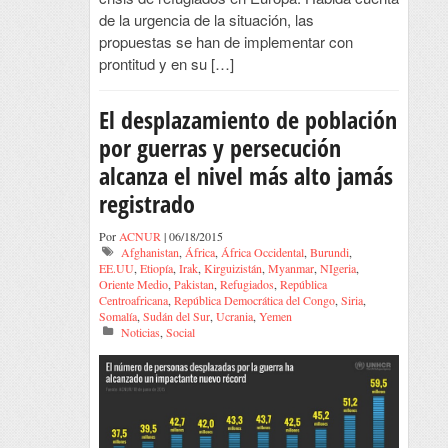
de la urgencia de la situación, las
propuestas se han de implementar con
prontitud y en su […]
El desplazamiento de población
por guerras y persecución
alcanza el nivel más alto jamás
registrado
Por
ACNUR
| 06/18/2015
Afghanistan
,
África
,
África Occidental
,
Burundi
,
EE.UU
,
Etiopía
,
Irak
,
Kirguizistán
,
Myanmar
,
NIgeria
,
Oriente Medio
,
Pakistan
,
Refugiados
,
República
Centroafricana
,
República Democrática del Congo
,
Siria
,
Somalía
,
Sudán del Sur
,
Ucrania
,
Yemen
Noticias
,
Social