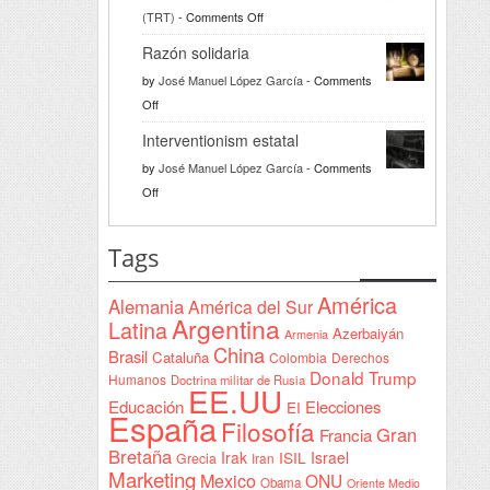
on
(TRT)
-
Comments Off
Türkiye
Razón solidaria
da
by
José Manuel López García
-
Comments
la
on
Off
bienvenida
Razón
a
Interventionism estatal
solidaria
la
by
José Manuel López García
-
Comments
Declaración
on
Off
de
Interventionism
Yeda
estatal
Tags
firmada
en
América
Alemania
América del Sur
Sudán
Argentina
Latina
Azerbaiyán
Armenia
China
Brasil
Cataluña
Colombia
Derechos
Donald Trump
Humanos
Doctrina militar de Rusia
EE.UU
Educación
Elecciones
EI
España
Filosofía
Gran
Francia
Bretaña
Irak
ISIL
Israel
Grecia
Iran
Marketing
Mexico
ONU
Obama
Oriente Medio