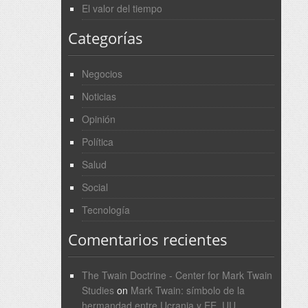
El valor del tiempo
Categorías
Negocios
Noticias
Opinión
Política
Salud
Social
Tecnología
Comentarios recientes
The Twain Doctrine - Center for Mark Twain
Studies
on
Mark Twain: símbolo de la
hermandad entre Ucrania y EE. UU.