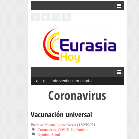
‹
›
Interventionism estatal
Coronavirus
Vacunación universal
Por
José Manuel López García
| 12/25/2021
Coronavirus
,
COVID-19
,
Omicron
Opinión
,
Salud