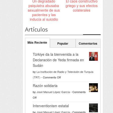
Un degradado
El caos constructivo
psiquiatra abusaba
griego y sus efectos
sexualmente de sus
colaterales
pacientes y las
inducía al suicidio
Artículos
Más Reciente
Popular
Comentarios
Türkiye da la bienvenida a la
Declaración de Yeda firmada en
Sudán
by
La Institución de Radio y Televisión de Turquía
on
(TRT)
-
Comments Off
Türkiye
Razón solidaria
da
by
José Manuel López García
-
Comments
la
on
Off
bienvenida
Razón
a
Interventionism estatal
solidaria
la
by
José Manuel López García
-
Comments