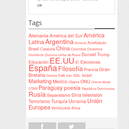
Declaración
on
Off
de
Interventionism
Yeda
estatal
Tags
firmada
en
América
Alemania
América del Sur
Sudán
Argentina
Latina
Azerbaiyán
Armenia
China
Brasil
Cataluña
Colombia
Derechos
Donald Trump
Humanos
Doctrina militar de Rusia
EE.UU
Educación
Elecciones
EI
España
Filosofía
Gran
Francia
Bretaña
Irak
ISIL
Israel
Grecia
Iran
Marketing
Mexico
ONU
Obama
Oriente Medio
Paraguay
poesía
OTAN
República Dominicana
Rusia
Siria
televisión
Separatismo
Unión
Ucrania
Turquía
Terrorismo
Europea
Venezuela
África