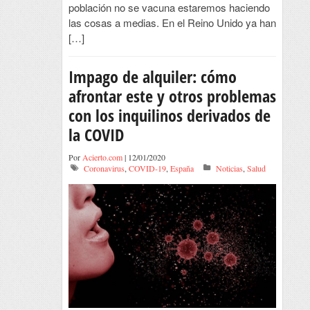
población no se vacuna estaremos haciendo
las cosas a medias. En el Reino Unido ya han
[…]
Impago de alquiler: cómo
afrontar este y otros problemas
con los inquilinos derivados de
la COVID
Por
Acierto.com
| 12/01/2020
Coronavirus
,
COVID-19
,
España
Noticias
,
Salud