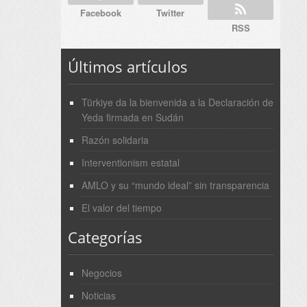
Facebook
Twitter
RSS
Últimos artículos
Türkiye da la bienvenida a la Declaración de
Yeda firmada en Sudán
Razón solidaria
Interventionism estatal
AMLO y su “mundo ideal” sin transparencia
El valor del tiempo
Categorías
Negocios
Noticias