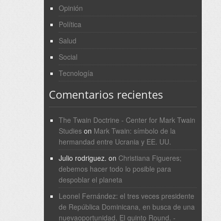
Opinión
Política
Salud
Social
Tecnología
Comentarios recientes
The Twain Doctrine - Center for Mark Twain
Studies
on
Mark Twain: símbolo de la
hermandad entre Ucrania y EE. UU.
Julio rodriguez.
on
Christiana Figueres;
debemos hacer todo lo posible para
despoblar el planeta
Leonel Fernández: el tres veces presidente
de República Dominicana, en busca de una
nuevaoportunidad. El quinto Round. -