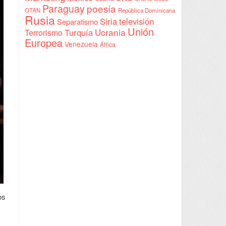
Paraguay
poesía
OTAN
República Dominicana
Rusia
Siria
televisión
Separatismo
Unión
Ucrania
Turquía
Terrorismo
Europea
Venezuela
África
os