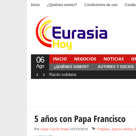
Inicio
¿Quiénes somos?
Condiciones de uso
Contá
06
INICIO
NEGOCIOS
NOTICIAS
O
Ago
¿QUIÉNES SOMOS?
AUTORES Y SOCIOS
‹
›
Interventionism estatal
5 años con Papa Francisco
Por
Jaime García Oriani
| 03/15/2018
Filipinas
,
Iglesia católica
,