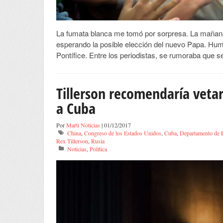
La fumata blanca me tomó por sorpresa. La mañana
esperando la posible elección del nuevo Papa. Hum
Pontífice. Entre los periodistas, se rumoraba que se
Tillerson recomendaría veta
a Cuba
Por
Marti Noticias
| 01/12/2017
China
,
Congreso de los Estados Unidos
,
Cuba
,
Departamento de 
Rex Tillerson
,
Rusia
Noticias
,
Política