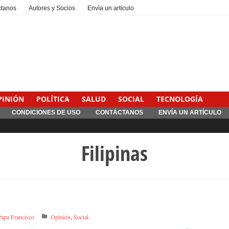
ctanos
Autores y Socios
Envía un artículo
PINIÓN
POLÍTICA
SALUD
SOCIAL
TECNOLOGÍA
CONDICIONES DE USO
CONTÁCTANOS
ENVÍA UN ARTÍCULO
Filipinas
Papa Francisco
Opinión
,
Social