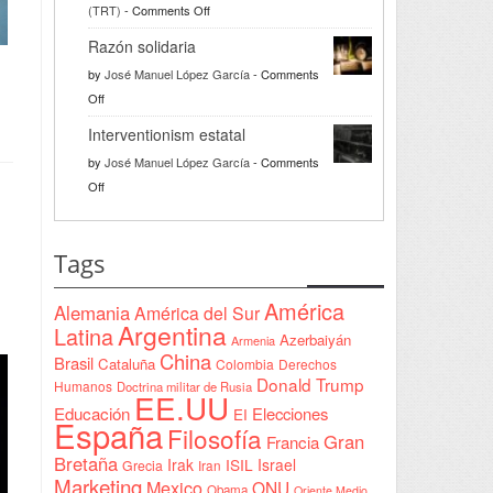
on
(TRT)
-
Comments Off
Türkiye
Razón solidaria
da
by
José Manuel López García
-
Comments
la
on
Off
bienvenida
Razón
a
Interventionism estatal
solidaria
la
by
José Manuel López García
-
Comments
Declaración
on
Off
de
Interventionism
Yeda
estatal
firmada
Tags
en
Sudán
América
Alemania
América del Sur
Argentina
Latina
Azerbaiyán
Armenia
China
Brasil
Cataluña
Colombia
Derechos
Donald Trump
Humanos
Doctrina militar de Rusia
EE.UU
Educación
Elecciones
EI
España
Filosofía
Gran
Francia
Bretaña
Irak
ISIL
Israel
Grecia
Iran
Marketing
Mexico
ONU
Obama
Oriente Medio