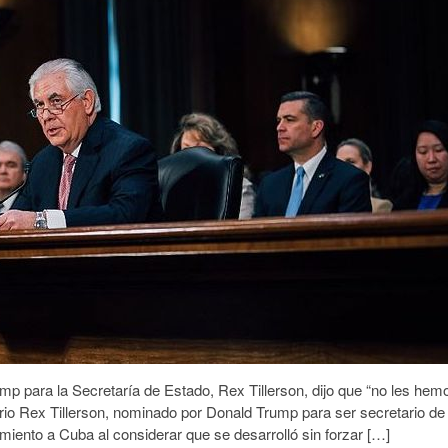
p para la Secretaría de Estado, Rex Tillerson, dijo que “no les hem
rio Rex Tillerson, nominado por Donald Trump para ser secretario de
miento a Cuba al considerar que se desarrolló sin forzar […]