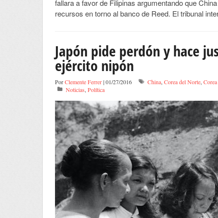
fallara a favor de Filipinas argumentando que Chin
recursos en torno al banco de Reed. El tribunal in
Japón pide perdón y hace just
ejército nipón
Por
Clemente Ferrer
| 01/27/2016
China
,
Corea del Norte
,
Corea 
Noticias
,
Política