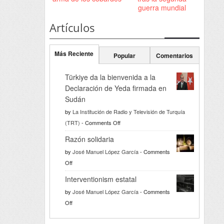
guerra mundial
Artículos
Más Reciente
Popular
Comentarios
Türkiye da la bienvenida a la
Declaración de Yeda firmada en
Sudán
by
La Institución de Radio y Televisión de Turquía
on
(TRT)
-
Comments Off
Türkiye
Razón solidaria
da
by
José Manuel López García
-
Comments
la
on
Off
bienvenida
Razón
a
Interventionism estatal
solidaria
la
by
José Manuel López García
-
Comments
Declaración
on
Off
de
Interventionism
Yeda