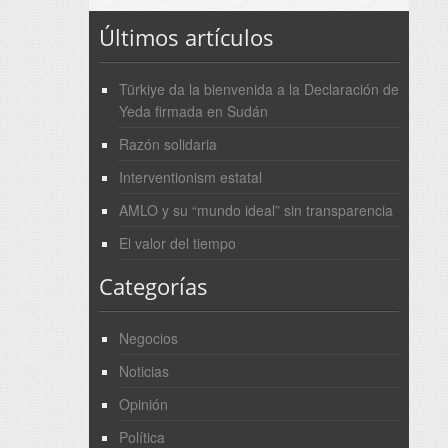
Últimos artículos
Türkiye da la bienvenida a la Declaración de
Yeda firmada en Sudán
Razón solidaria
Interventionism estatal
AMLO y su “mundo ideal” sin transparencia
El valor del tiempo
Categorías
Negocios
Noticias
Opinión
Política