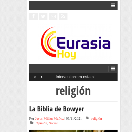
‹
›
Interventionism estatal
religión
La Biblia de Bowyer
Por
Jesus Millan Muñoz
| 03/11/2021
religión
Opinión
,
Social