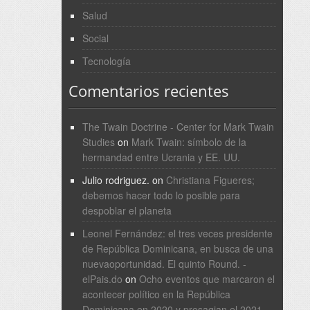
Salud
Social
Tecnología
Comentarios recientes
The Twain Doctrine - Center for Mark Twain
Studies
on
Mark Twain: símbolo de la
hermandad entre Ucrania y EE. UU.
Julio rodriguez.
on
Christiana Figueres;
debemos hacer todo lo posible para
despoblar el planeta
Leonel Fernández: el tres veces presidente
de República Dominicana, en busca de una
nuevaoportunidad. El quinto Round. -
elPais.do
on
Ocho eventos que marcaron el
acontecer político en la República
Dominicana en 2020 y presagian el 2021