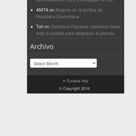
ANITA
on
Mujeres en la política de
República Dominicana
Toti
on
Christiana Figueres; debemos hacer
todo lo posible para despoblar el planeta
Archivo
Archivo
↑
Eurasia Hoy
© Copyright 2019