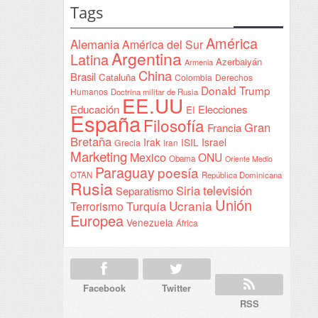
estatal
Tags
firmada
en
América
Alemania
América del Sur
Sudán
Argentina
Latina
Azerbaiyán
Armenia
China
Brasil
Cataluña
Colombia
Derechos
Donald Trump
Humanos
Doctrina militar de Rusia
EE.UU
Educación
Elecciones
EI
España
Filosofía
Gran
Francia
Bretaña
Irak
ISIL
Israel
Grecia
Iran
Marketing
Mexico
ONU
Obama
Oriente Medio
Paraguay
poesía
OTAN
República Dominicana
Rusia
Siria
televisión
Separatismo
Unión
Ucrania
Turquía
Terrorismo
Europea
Venezuela
África
Facebook
Twitter
RSS