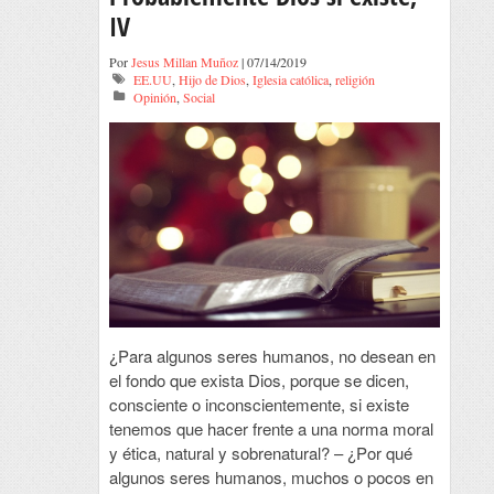
IV
Por
Jesus Millan Muñoz
| 07/14/2019
EE.UU
,
Hijo de Dios
,
Iglesia católica
,
religión
Opinión
,
Social
¿Para algunos seres humanos, no desean en
el fondo que exista Dios, porque se dicen,
consciente o inconscientemente, si existe
tenemos que hacer frente a una norma moral
y ética, natural y sobrenatural? – ¿Por qué
algunos seres humanos, muchos o pocos en