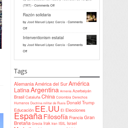
on
(TRT)
-
Comments Off
Türkiye
Razón solidaria
da
by
José Manuel López García
-
Comments
la
on
Off
bienvenida
Razón
a
Interventionism estatal
solidaria
la
by
José Manuel López García
-
Comments
Declaración
on
Off
de
Interventionism
Yeda
estatal
firmada
Tags
en
Sudán
América
Alemania
América del Sur
Argentina
Latina
Azerbaiyán
Armenia
China
Brasil
Cataluña
Colombia
Derechos
Donald Trump
Humanos
Doctrina militar de Rusia
EE.UU
Educación
Elecciones
EI
España
Filosofía
Gran
Francia
Bretaña
Irak
ISIL
Israel
Grecia
Iran