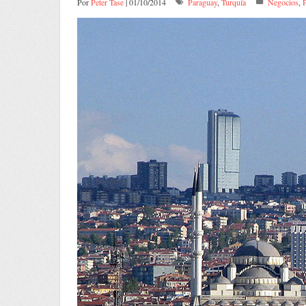
Por
Peter Tase
| 01/10/2014
Paraguay
,
Turquía
Negocios
,
P