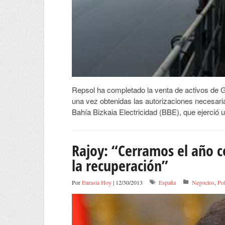
Repsol ha completado la venta de activos de G
una vez obtenidas las autorizaciones necesari
Bahía Bizkaia Electricidad (BBE), que ejerció
Rajoy: “Cerramos el año 
la recuperación”
Por
Eurasia Hoy
| 12/30/2013
España
Negocios
,
Pol