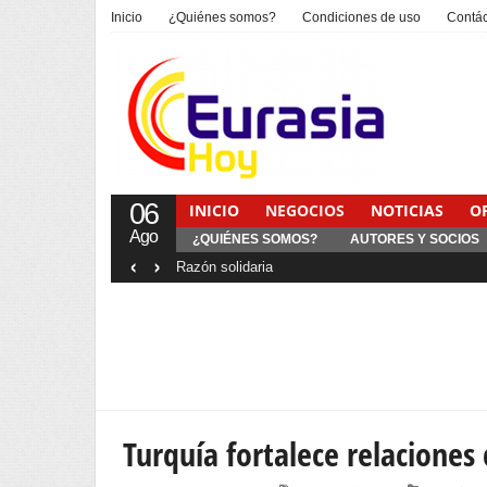
Inicio
¿Quiénes somos?
Condiciones de uso
Contá
06
INICIO
NEGOCIOS
NOTICIAS
O
Ago
¿QUIÉNES SOMOS?
AUTORES Y SOCIOS
‹
›
Interventionism estatal
Turquía fortalece relaciones