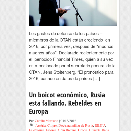
Los gastos de defensa de los países –
miembros de la OTAN están creciendo en
2016, por primera vez, después de “muchos,
muchos años”. Declarado recientemente por
el periódico Financial Times, quien a su vez
es mencionado por el secretario general de la
OTAN, Jens Stoltenberg. “El pronóstico para
2016, basado en datos de países […]
Un boicot económico, Rusia
esta fallando. Rebeldes en
Europa
Por
Camilo Martiano
| 04/13/2016
Austria
,
Chipre
,
Doctrina militar de Rusia
,
EE.UU
,
Eslovaquia
,
Estonia
,
Gran Bretaña
,
Grecia
,
Hungría
,
Italia
,