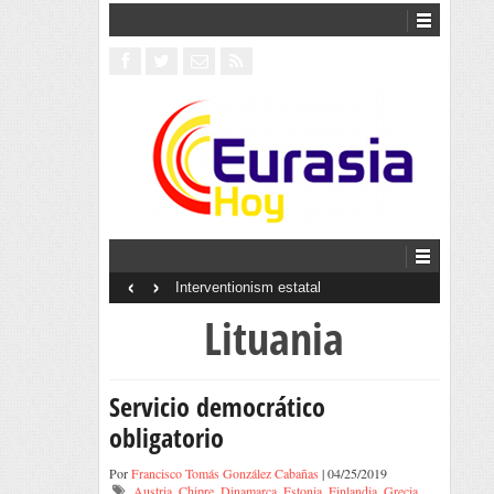
‹
›
Interventionism estatal
Lituania
Servicio democrático
obligatorio
Por
Francisco Tomás González Cabañas
| 04/25/2019
Austria
,
Chipre
,
Dinamarca
,
Estonia
,
Finlandia
,
Grecia
,