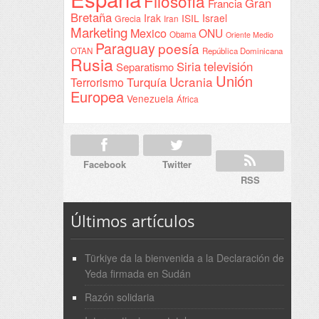
Filosofía
Gran
Francia
Bretaña
Irak
ISIL
Israel
Grecia
Iran
Marketing
Mexico
ONU
Obama
Oriente Medio
Paraguay
poesía
OTAN
República Dominicana
Rusia
Siria
televisión
Separatismo
Unión
Ucrania
Turquía
Terrorismo
Europea
Venezuela
África
Facebook
Twitter
RSS
Últimos artículos
Türkiye da la bienvenida a la Declaración de
Yeda firmada en Sudán
Razón solidaria