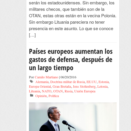
serán los estadounidenses. Sin embargo, los
militares checos, que también son de la
OTAN, estas otras están en la vecina Polonia.
Sin embargo Lituania pareciera no tener
presencia en este asunto. Lo que se conoce
[…]
Países europeos aumentan los
gastos de defensa, después de
un largo tiempo
Por
Camilo Martiano
| 06/20/2016
Alemania
,
Doctrina militar de Rusia
,
EE.UU
,
Estonia
,
Europa Oriental
,
Gran Bretaña
,
Jens Stoltenberg
,
Letonia
,
Lituania
,
NATO
,
OTAN
,
Rusia
,
Unión Europea
Opinión
,
Política