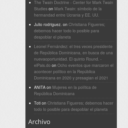
The Twain Doctrine - Center for Mark Twain
Studies
on
Mark Twain: símbolo de la
hermandad entre Ucrania y EE. UU.
Julio rodriguez.
on
Christiana Figueres;
debemos hacer todo lo posible para
despoblar el planeta
Leonel Fernández: el tres veces presidente
de República Dominicana, en busca de una
nuevaoportunidad. El quinto Round. -
elPais.do
on
Ocho eventos que marcaron el
acontecer político en la República
Dominicana en 2020 y presagian el 2021
ANITA
on
Mujeres en la política de
República Dominicana
Toti
on
Christiana Figueres; debemos hacer
todo lo posible para despoblar el planeta
Archivo