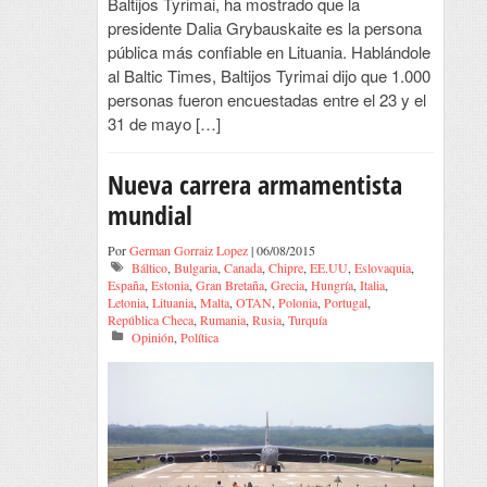
Baltijos Tyrimai, ha mostrado que la
presidente Dalia Grybauskaite es la persona
pública más confiable en Lituania. Hablándole
al Baltic Times, Baltijos Tyrimai dijo que 1.000
personas fueron encuestadas entre el 23 y el
31 de mayo […]
Nueva carrera armamentista
mundial
Por
German Gorraiz Lopez
| 06/08/2015
Báltico
,
Bulgaria
,
Canada
,
Chipre
,
EE.UU
,
Eslovaquia
,
España
,
Estonia
,
Gran Bretaña
,
Grecia
,
Hungría
,
Italia
,
Letonia
,
Lituania
,
Malta
,
OTAN
,
Polonia
,
Portugal
,
República Checa
,
Rumania
,
Rusia
,
Turquía
Opinión
,
Política