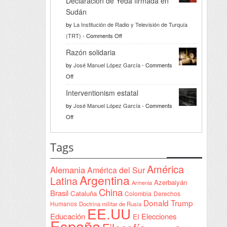
Declaración de Yeda firmada en
Sudán
by
La Institución de Radio y Televisión de Turquía
on
(TRT)
-
Comments Off
Türkiye
Razón solidaria
da
by
José Manuel López García
-
Comments
la
on
Off
bienvenida
Razón
a
Interventionism estatal
solidaria
la
by
José Manuel López García
-
Comments
Declaración
on
Off
de
Interventionism
Yeda
estatal
Tags
firmada
en
América
Alemania
América del Sur
Sudán
Argentina
Latina
Azerbaiyán
Armenia
China
Brasil
Cataluña
Colombia
Derechos
Donald Trump
Humanos
Doctrina militar de Rusia
EE.UU
Educación
Elecciones
EI
España