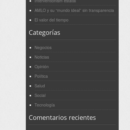
Interventionism estatal
AMLO y su “mundo ideal” sin transparencia
El valor del tiempo
Categorías
Negocios
Noticias
Opinión
Política
Salud
Social
Tecnología
Comentarios recientes