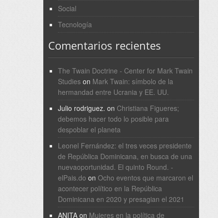
Social
Tecnología
Comentarios recientes
The Twain Doctrine - Center for Mark Twain
Studies
on
Mark Twain: símbolo de la
hermandad entre Ucrania y EE. UU.
Julio rodriguez.
on
Christiana Figueres;
debemos hacer todo lo posible para
despoblar el planeta
Leonel Fernández: el tres veces presidente
de República Dominicana, en busca de una
nuevaoportunidad. El quinto Round. -
elPais.do
on
Ocho eventos que marcaron el
acontecer político en la República
Dominicana en 2020 y presagian el 2021
ANITA
on
Mujeres en la política de