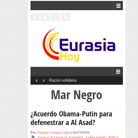
‹
›
Interventionism estatal
Mar Negro
¿Acuerdo Obama-Putin para
defenestrar a Al Asad?
Por
German Gorraiz Lopez
| 04/15/2016
Agencia Nacional de Seguridad
,
Arabia Saudita
,
Báltico
,