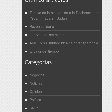
Türkiye da la bienvenida a la Declaración de
Yeda firmada en Sudán
Razón solidaria
Interventionism estatal
AMLO y su “mundo ideal” sin transparencia
El valor del tiempo
Categorías
Negocios
Noticias
Opinión
Política
Salud