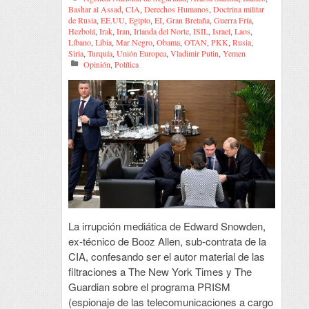
Bashar al Assad
,
CIA
,
Derechos Humanos
,
Doctrina militar
de Rusia
,
EE.UU
,
Egipto
,
EI
,
Gran Bretaña
,
Guerra Fría
,
Hezbolá
,
Irak
,
Iran
,
Irlanda del Norte
,
ISIL
,
Israel
,
Laos
,
Líbano
,
Libia
,
Mar Negro
,
Obama
,
OTAN
,
PKK
,
Rusia
,
Siria
,
Turquía
,
Unión Europea
,
Vladimir Putin
,
Yemen
Opinión
,
Política
La irrupción mediática de Edward Snowden,
ex-técnico de Booz Allen, sub-contrata de la
CIA, confesando ser el autor material de las
filtraciones a The New York Times y The
Guardian sobre el programa PRISM
(espionaje de las telecomunicaciones a cargo