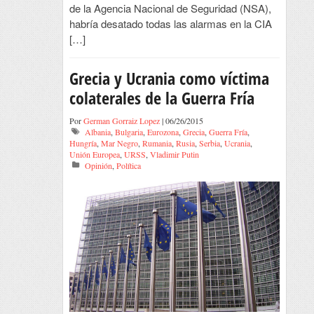
de la Agencia Nacional de Seguridad (NSA),
habría desatado todas las alarmas en la CIA
[…]
Grecia y Ucrania como víctima
colaterales de la Guerra Fría
Por
German Gorraiz Lopez
| 06/26/2015
Albania
,
Bulgaria
,
Eurozona
,
Grecia
,
Guerra Fría
,
Hungría
,
Mar Negro
,
Rumania
,
Rusia
,
Serbia
,
Ucrania
,
Unión Europea
,
URSS
,
Vladimir Putin
Opinión
,
Política