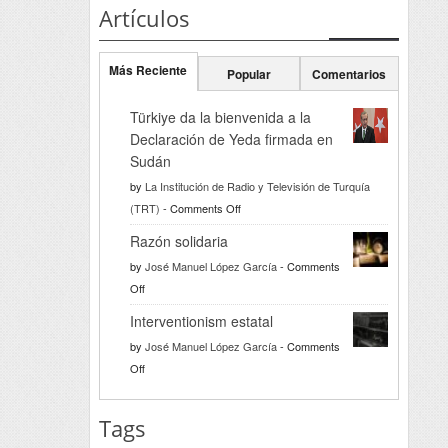
Artículos
Más Reciente
Popular
Comentarios
Türkiye da la bienvenida a la
Declaración de Yeda firmada en
Sudán
by
La Institución de Radio y Televisión de Turquía
on
(TRT)
-
Comments Off
Türkiye
Razón solidaria
da
by
José Manuel López García
-
Comments
la
on
Off
bienvenida
Razón
a
Interventionism estatal
solidaria
la
by
José Manuel López García
-
Comments
Declaración
on
Off
de
Interventionism
Yeda
estatal
Tags
firmada