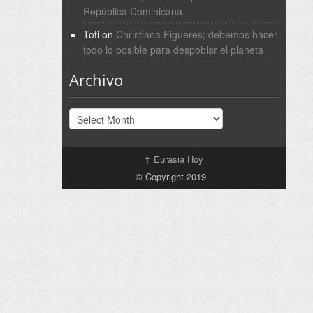
República Dominicana
Toti
on
Christiana Figueres; debemos hacer
todo lo posible para despoblar el planeta
Archivo
Archivo
↑
Eurasia Hoy
© Copyright 2019