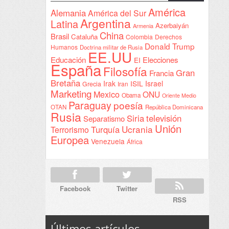
en
América
Alemania
América del Sur
Sudán
Argentina
Latina
Azerbaiyán
Armenia
China
Brasil
Cataluña
Colombia
Derechos
Donald Trump
Humanos
Doctrina militar de Rusia
EE.UU
Educación
Elecciones
EI
España
Filosofía
Gran
Francia
Bretaña
Irak
ISIL
Israel
Grecia
Iran
Marketing
Mexico
ONU
Obama
Oriente Medio
Paraguay
poesía
OTAN
República Dominicana
Rusia
Siria
televisión
Separatismo
Unión
Ucrania
Turquía
Terrorismo
Europea
Venezuela
África
Facebook
Twitter
RSS
Últimos artículos